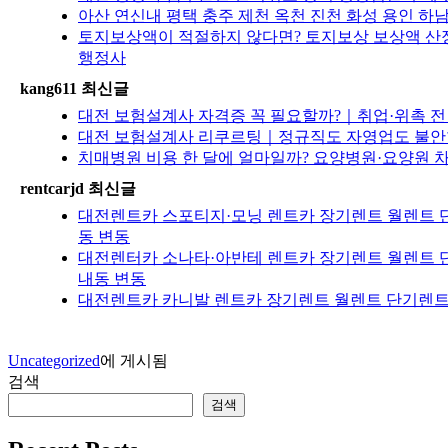
아산 연신내 평택 충주 제천 옥천 진천 화성 용인 하남
토지보상액이 적절하지 않다면? 토지보상 보상액 산정
행정사
kang611 최신글
대전 보험설계사 자격증 꼭 필요할까?｜취업·위촉 전 
대전 보험설계사 리쿠르팅｜정규직도 자영업도 불안한
치매병원 비용 한 달에 얼마일까? 요양병원·요양원 
rentcarjd 최신글
대전렌트카 스포티지·모닝 렌트카 장기렌트 월렌트 단
동 변동
대전렌터카 소나타·아반테 렌트카 장기렌트 월렌트 단
내동 변동
대전렌트카 카니발 렌트카 장기렌트 월렌트 단기렌트 
Uncategorized
에 게시됨
검색
검색