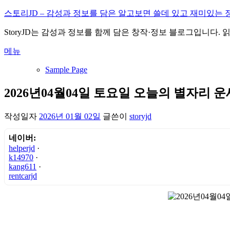
내
스토리JD – 감성과 정보를 담은 알고보면 쓸데 있고 재미있는 
용
StoryJD는 감성과 정보를 함께 담은 창작·정보 블로그입니다.
으
로
메뉴
바
로
Sample Page
가
기
2026년04월04일 토요일 오늘의 별자리 운
작성일자
2026년 01월 02일
글쓴이
storyjd
네이버:
helperjd
·
k14970
·
kang611
·
rentcarjd