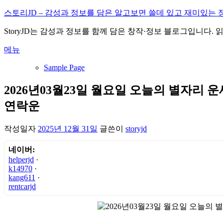
내
스토리JD – 감성과 정보를 담은 알고보면 쓸데 있고 재미있는 
용
StoryJD는 감성과 정보를 함께 담은 창작·정보 블로그입니다.
으
로
메뉴
바
로
Sample Page
가
기
2026년03월23일 월요일 오늘의 별자리 운
연락운
작성일자
2025년 12월 31일
글쓴이
storyjd
네이버:
helperjd
·
k14970
·
kang611
·
rentcarjd