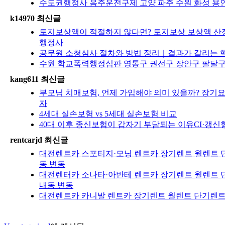
수도권행정사 음주운전구제 고양 파주 수원 화성 용인
k14970 최신글
토지보상액이 적절하지 않다면? 토지보상 보상액 산정
행정사
공무원 소청심사 절차와 방법 정리｜결과가 갈리는 핵
수원 학교폭력행정심판 영통구 권선구 장안구 팔달구 
kang611 최신글
부모님 치매보험, 언제 가입해야 의미 있을까? 장기
자
4세대 실손보험 vs 5세대 실손보험 비교
40대 이후 종신보험이 갑자기 부담되는 이유CI·갱신
rentcarjd 최신글
대전렌트카 스포티지·모닝 렌트카 장기렌트 월렌트 단
동 변동
대전렌터카 소나타·아반테 렌트카 장기렌트 월렌트 단
내동 변동
대전렌트카 카니발 렌트카 장기렌트 월렌트 단기렌트 