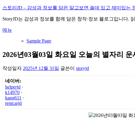
내
스토리JD – 감성과 정보를 담은 알고보면 쓸데 있고 재미있는 
용
StoryJD는 감성과 정보를 함께 담은 창작·정보 블로그입니다.
으
로
메뉴
바
로
Sample Page
가
기
2026년03월03일 화요일 오늘의 별자리 운
작성일자
2025년 12월 31일
글쓴이
storyjd
네이버:
helperjd
·
k14970
·
kang611
·
rentcarjd