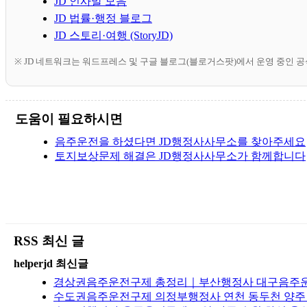
JD 인사말 모음
JD 법률·행정 블로그
JD 스토리·여행 (StoryJD)
※ JD 네트워크는 워드프레스 및 구글 블로그(블로거스팟)에서 운영 중인 
도움이 필요하시면
음주운전을 하셨다면 JD행정사사무소를 찾아주세요
토지보상문제 해결은 JD행정사사무소가 함께합니다
RSS 최신 글
helperjd 최신글
경상권음주운전구제 총정리｜부산행정사 대구음주운전구
수도권음주운전구제 의정부행정사 연천 동두천 양주 