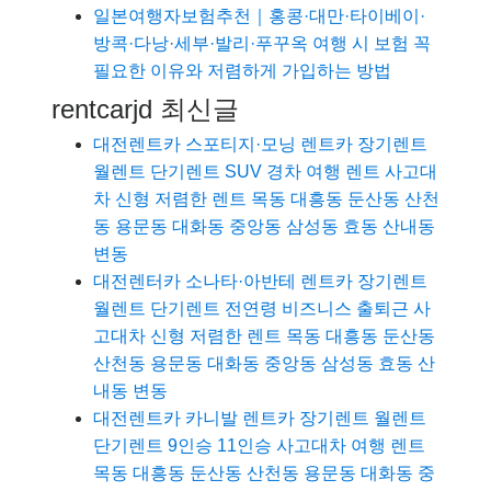
일본여행자보험추천｜홍콩·대만·타이베이·
방콕·다낭·세부·발리·푸꾸옥 여행 시 보험 꼭
필요한 이유와 저렴하게 가입하는 방법
rentcarjd 최신글
대전렌트카 스포티지·모닝 렌트카 장기렌트
월렌트 단기렌트 SUV 경차 여행 렌트 사고대
차 신형 저렴한 렌트 목동 대흥동 둔산동 산천
동 용문동 대화동 중앙동 삼성동 효동 산내동
변동
대전렌터카 소나타·아반테 렌트카 장기렌트
월렌트 단기렌트 전연령 비즈니스 출퇴근 사
고대차 신형 저렴한 렌트 목동 대흥동 둔산동
산천동 용문동 대화동 중앙동 삼성동 효동 산
내동 변동
대전렌트카 카니발 렌트카 장기렌트 월렌트
단기렌트 9인승 11인승 사고대차 여행 렌트
목동 대흥동 둔산동 산천동 용문동 대화동 중