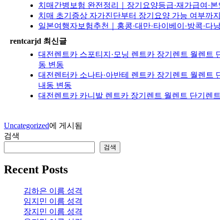
치매간병보험 완전정리｜장기요양등급·재가급여·본인부
치매 초기증상 자가진단부터 장기요양 가능 여부까지
일본여행자보험추천｜홍콩·대만·타이베이·방콕·다낭·
rentcarjd 최신글
대전렌트카 스포티지·모닝 렌트카 장기렌트 월렌트 단
동 변동
대전렌터카 소나타·아반테 렌트카 장기렌트 월렌트 단
내동 변동
대전렌트카 카니발 렌트카 장기렌트 월렌트 단기렌트 
Uncategorized
에 게시됨
검색
검색
Recent Posts
김하은 이름 성격
임지민 이름 성격
장지민 이름 성격