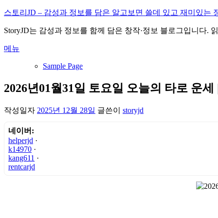
내
스토리JD – 감성과 정보를 담은 알고보면 쓸데 있고 재미있는 
용
StoryJD는 감성과 정보를 함께 담은 창작·정보 블로그입니다.
으
로
메뉴
바
로
Sample Page
가
기
2026년01월31일 토요일 오늘의 타로 운세
작성일자
2025년 12월 28일
글쓴이
storyjd
네이버:
helperjd
·
k14970
·
kang611
·
rentcarjd