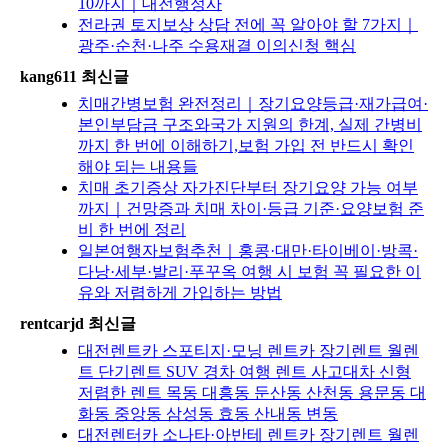
10까지｜대전행정사
전라권 토지보상 상담 전에 꼭 알아야 할 7가지｜
광주·순천·나주 수용재결 이의신청 핵심
kang611 최신글
치매간병보험 완전정리｜장기요양등급·재가급여·
본인부담금 구조와국가 지원의 한계, 실제 간병비
까지 한 번에 이해하기,보험 가입 전 반드시 확인
해야 되는 내용들
치매 초기증상 자가진단부터 장기요양 가능 여부
까지｜건망증과 치매 차이·등급 기준·요양보험 준
비 한 번에 정리
일본여행자보험추천｜홍콩·대만·타이베이·방콕·
다낭·세부·발리·푸꾸옥 여행 시 보험 꼭 필요한 이
유와 저렴하게 가입하는 방법
rentcarjd 최신글
대전렌트카 스포티지·모닝 렌트카 장기렌트 월렌
트 단기렌트 SUV 경차 여행 렌트 사고대차 신형
저렴한 렌트 목동 대흥동 둔산동 산천동 용문동 대
화동 중앙동 삼성동 효동 산내동 변동
대전렌터카 소나타·아반테 렌트카 장기렌트 월렌