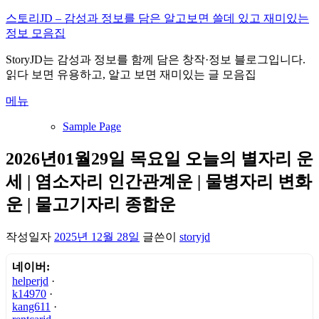
내
스토리JD – 감성과 정보를 담은 알고보면 쓸데 있고 재미있는
용
정보 모음집
으
StoryJD는 감성과 정보를 함께 담은 창작·정보 블로그입니다.
로
읽다 보면 유용하고, 알고 보면 재미있는 글 모음집
바
로
메뉴
가
기
Sample Page
2026년01월29일 목요일 오늘의 별자리 운
세 | 염소자리 인간관계운 | 물병자리 변화
운 | 물고기자리 종합운
작성일자
2025년 12월 28일
글쓴이
storyjd
네이버:
helperjd
·
k14970
·
kang611
·