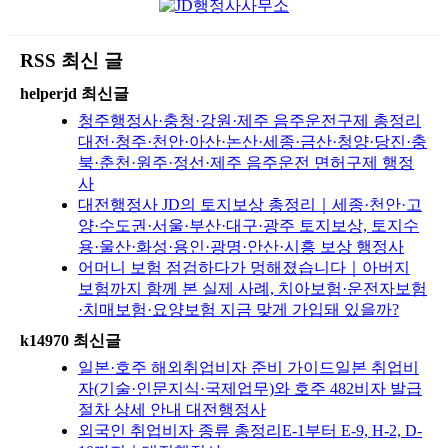
RSS 최신 글
helperjd 최신글
청주행정사·충청·강원·제주 음주운전구제 총정리
대전·청주·천안·아산·논산·세종·금산·청양·당진·충
북·춘천·원주·정선·제주 음주운전 면허구제 행정
사
대전행정사 JD의 토지보상 총정리｜세종·천안·고
양·수도권·서울·부산·대구·광주 토지보상, 토지수
용·울산·화성·용인·광명·안산·시흥 보상 행정사
어머니 보험 점검하다가 멍해졌습니다｜아버지
보험까지 함께 본 실제 사례, 치아보험·운전자보험
·치매보험·요양보험 지금 맞게 가입돼 있을까?
k14970 최신글
일본·호주 해외취업비자 준비 가이드일본 취업비
자(기술·인문지식·국제업무)와 호주 482비자 발급
절차 상세 안내 대전행정사
외국인 취업비자 종류 총정리E-1부터 E-9, H-2, D-