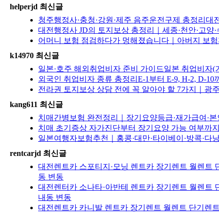
helperjd 최신글
청주행정사·충청·강원·제주 음주운전구제 총정리대전·
대전행정사 JD의 토지보상 총정리｜세종·천안·고양·
어머니 보험 점검하다가 멍해졌습니다｜아버지 보험까
k14970 최신글
일본·호주 해외취업비자 준비 가이드일본 취업비자(기
외국인 취업비자 종류 총정리E-1부터 E-9, H-2, D
전라권 토지보상 상담 전에 꼭 알아야 할 7가지｜광
kang611 최신글
치매간병보험 완전정리｜장기요양등급·재가급여·본인부
치매 초기증상 자가진단부터 장기요양 가능 여부까지
일본여행자보험추천｜홍콩·대만·타이베이·방콕·다낭·
rentcarjd 최신글
대전렌트카 스포티지·모닝 렌트카 장기렌트 월렌트 단
동 변동
대전렌터카 소나타·아반테 렌트카 장기렌트 월렌트 단
내동 변동
대전렌트카 카니발 렌트카 장기렌트 월렌트 단기렌트 