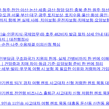
청주·천안·아산·논산·세종·금산·청양·당진·충북·춘천·원주·정
수도권·서울·부산·대구·광주 토지보상, 토지수용·울산·화성·용인
지 함께 본 실제 사례, 치아보험·운전자보험·치매보험·요양보험
술·인문지식·국제업무)와 호주 482비자 발급 절차 상세 안내 
-10까지｜대전행정사
주·순천·나주 수용재결 이의신청 핵심
담금 구조와국가 지원의 한계, 실제 간병비까지 한 번에 이해하
｜건망증과 치매 차이·등급 기준·요양보험 준비 한 번에 정리
세부·발리·푸꾸옥 여행 시 보험 꼭 필요한 이유와 저렴하게 가
기렌트 SUV 경차 여행 렌트 사고대차 신형 저렴한 렌트 목동 
기렌트 전연령 비즈니스 출퇴근 사고대차 신형 저렴한 렌트 목동
9인승 11인승 사고대차 여행 렌트 목동 대흥동 둔산동 산천동 