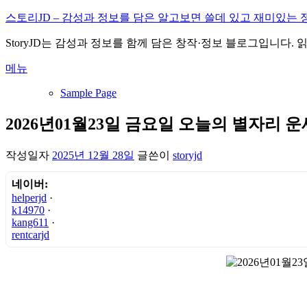
내
스토리JD – 감성과 정보를 담은 알고보면 쓸데 있고 재미있는 
용
StoryJD는 감성과 정보를 함께 담은 창작·정보 블로그입니다.
으
로
메뉴
바
로
Sample Page
가
기
2026년01월23일 금요일 오늘의 별자리 운
작성일자
2025년 12월 28일
글쓴이
storyjd
네이버:
helperjd
·
k14970
·
kang611
·
rentcarjd