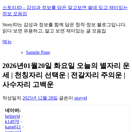
내
스토리JD – 감성과 정보를 담은 알고보면 쓸데 있고 재미있는
용
정보 모음집
으
StoryJD는 감성과 정보를 함께 담은 창작·정보 블로그입니다.
로
읽다 보면 유용하고, 알고 보면 재미있는 글 모음집
바
로
메뉴
가
기
Sample Page
2026년01월20일 화요일 오늘의 별자리 운
세 | 천칭자리 선택운 | 전갈자리 주의운 |
사수자리 고백운
작성일자
2025년 12월 28일
글쓴이
storyjd
네이버:
helperjd
·
k14970
·
kang611
·