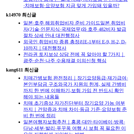
·치매보험·요양보험 지금 맞게 가입돼 있을까?
k14970 최신글
일본·호주 해외취업비자 준비 가이드일본 취업비
자(기술·인문지식·국제업무)와 호주 482비자 발급
절차 상세 안내 대전행정사
외국인 취업비자 종류 총정리E-1부터 E-9, H-2, D-
10까지｜대전행정사
전라권 토지보상 상담 전에 꼭 알아야 할 7가지｜
광주·순천·나주 수용재결 이의신청 핵심
kang611 최신글
치매간병보험 완전정리｜장기요양등급·재가급여·
본인부담금 구조와국가 지원의 한계, 실제 간병비
까지 한 번에 이해하기,보험 가입 전 반드시 확인
해야 되는 내용들
치매 초기증상 자가진단부터 장기요양 가능 여부
까지｜건망증과 치매 차이·등급 기준·요양보험 준
비 한 번에 정리
일본여행자보험추천｜홍콩·대만·타이베이·방콕·
다낭·세부·발리·푸꾸옥 여행 시 보험 꼭 필요한 이