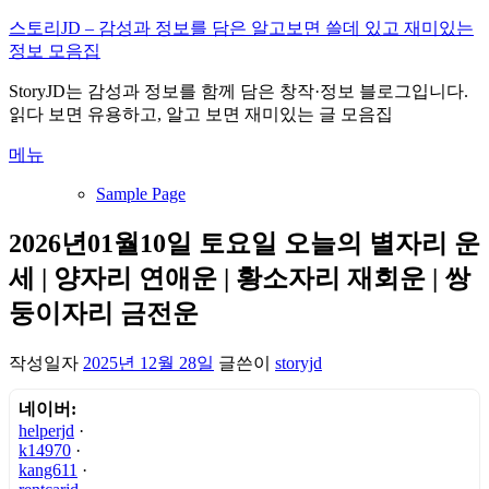
내
스토리JD – 감성과 정보를 담은 알고보면 쓸데 있고 재미있는
용
정보 모음집
으
StoryJD는 감성과 정보를 함께 담은 창작·정보 블로그입니다.
로
읽다 보면 유용하고, 알고 보면 재미있는 글 모음집
바
로
메뉴
가
기
Sample Page
2026년01월10일 토요일 오늘의 별자리 운
세 | 양자리 연애운 | 황소자리 재회운 | 쌍
둥이자리 금전운
작성일자
2025년 12월 28일
글쓴이
storyjd
네이버:
helperjd
·
k14970
·
kang611
·