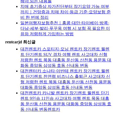
해야 되는 내용들
치매 초기증상 자가진단부터 장기요양 가능 여부
까지｜건망증과 치매 차이·등급 기준·요양보험 준
비 한 번에 정리
일본여행자보험추천｜홍콩·대만·타이베이·방콕·
다낭·세부·발리·푸꾸옥 여행 시 보험 꼭 필요한 이
유와 저렴하게 가입하는 방법
rentcarjd 최신글
대전렌트카 스포티지·모닝 렌트카 장기렌트 월렌
트 단기렌트 SUV 경차 여행 렌트 사고대차 신형
저렴한 렌트 목동 대흥동 둔산동 산천동 용문동 대
화동 중앙동 삼성동 효동 산내동 변동
대전렌터카 소나타·아반테 렌트카 장기렌트 월렌
트 단기렌트 전연령 비즈니스 출퇴근 사고대차 신
형 저렴한 렌트 목동 대흥동 둔산동 산천동 용문동
대화동 중앙동 삼성동 효동 산내동 변동
대전렌트카 카니발 렌트카 장기렌트 월렌트 단기
렌트 9인승 11인승 사고대차 여행 렌트 목동 대흥
동 둔산동 산천동 용문동 대화동 중앙동 삼성동 효
동 산내동 변동렌트카