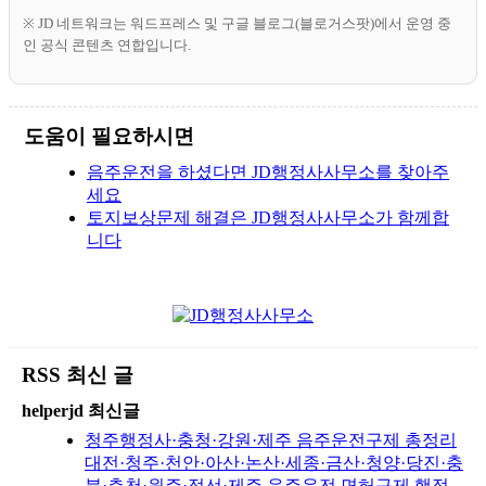
※ JD 네트워크는 워드프레스 및 구글 블로그(블로거스팟)에서 운영 중
인 공식 콘텐츠 연합입니다.
도움이 필요하시면
음주운전을 하셨다면 JD행정사사무소를 찾아주
세요
토지보상문제 해결은 JD행정사사무소가 함께합
니다
RSS 최신 글
helperjd 최신글
청주행정사·충청·강원·제주 음주운전구제 총정리
대전·청주·천안·아산·논산·세종·금산·청양·당진·충
북·춘천·원주·정선·제주 음주운전 면허구제 행정