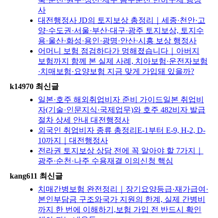
사
대전행정사 JD의 토지보상 총정리｜세종·천안·고
양·수도권·서울·부산·대구·광주 토지보상, 토지수
용·울산·화성·용인·광명·안산·시흥 보상 행정사
어머니 보험 점검하다가 멍해졌습니다｜아버지
보험까지 함께 본 실제 사례, 치아보험·운전자보험
·치매보험·요양보험 지금 맞게 가입돼 있을까?
k14970 최신글
일본·호주 해외취업비자 준비 가이드일본 취업비
자(기술·인문지식·국제업무)와 호주 482비자 발급
절차 상세 안내 대전행정사
외국인 취업비자 종류 총정리E-1부터 E-9, H-2, D-
10까지｜대전행정사
전라권 토지보상 상담 전에 꼭 알아야 할 7가지｜
광주·순천·나주 수용재결 이의신청 핵심
kang611 최신글
치매간병보험 완전정리｜장기요양등급·재가급여·
본인부담금 구조와국가 지원의 한계, 실제 간병비
까지 한 번에 이해하기,보험 가입 전 반드시 확인