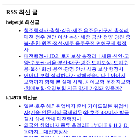
RSS 최신 글
helperjd 최신글
청주행정사·충청·강원·제주 음주운전구제 총정리
대전·청주·천안·아산·논산·세종·금산·청양·당진·충
북·춘천·원주·정선·제주 음주운전 면허구제 행정
사
대전행정사 JD의 토지보상 총정리｜세종·천안·고
양·수도권·서울·부산·대구·광주 토지보상, 토지수
용·울산·화성·용인·광명·안산·시흥 보상 행정사
어머니 보험 점검하다가 멍해졌습니다｜아버지
보험까지 함께 본 실제 사례, 치아보험·운전자보험
·치매보험·요양보험 지금 맞게 가입돼 있을까?
k14970 최신글
일본·호주 해외취업비자 준비 가이드일본 취업비
자(기술·인문지식·국제업무)와 호주 482비자 발급
절차 상세 안내 대전행정사
외국인 취업비자 종류 총정리E-1부터 E-9, H-2, D-
10까지｜대전행정사