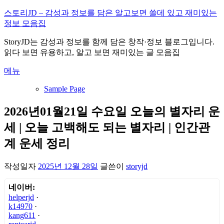
내
스토리JD – 감성과 정보를 담은 알고보면 쓸데 있고 재미있는
용
정보 모음집
으
StoryJD는 감성과 정보를 함께 담은 창작·정보 블로그입니다.
로
읽다 보면 유용하고, 알고 보면 재미있는 글 모음집
바
로
메뉴
가
기
Sample Page
2026년01월21일 수요일 오늘의 별자리 운
세 | 오늘 고백해도 되는 별자리 | 인간관
계 운세 정리
작성일자
2025년 12월 28일
글쓴이
storyjd
네이버:
helperjd
·
k14970
·
kang611
·