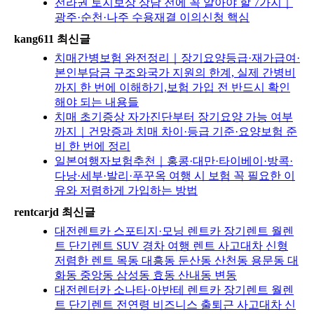
전라권 토지보상 상담 전에 꼭 알아야 할 7가지｜
광주·순천·나주 수용재결 이의신청 핵심
kang611 최신글
치매간병보험 완전정리｜장기요양등급·재가급여·
본인부담금 구조와국가 지원의 한계, 실제 간병비
까지 한 번에 이해하기,보험 가입 전 반드시 확인
해야 되는 내용들
치매 초기증상 자가진단부터 장기요양 가능 여부
까지｜건망증과 치매 차이·등급 기준·요양보험 준
비 한 번에 정리
일본여행자보험추천｜홍콩·대만·타이베이·방콕·
다낭·세부·발리·푸꾸옥 여행 시 보험 꼭 필요한 이
유와 저렴하게 가입하는 방법
rentcarjd 최신글
대전렌트카 스포티지·모닝 렌트카 장기렌트 월렌
트 단기렌트 SUV 경차 여행 렌트 사고대차 신형
저렴한 렌트 목동 대흥동 둔산동 산천동 용문동 대
화동 중앙동 삼성동 효동 산내동 변동
대전렌터카 소나타·아반테 렌트카 장기렌트 월렌
트 단기렌트 전연령 비즈니스 출퇴근 사고대차 신