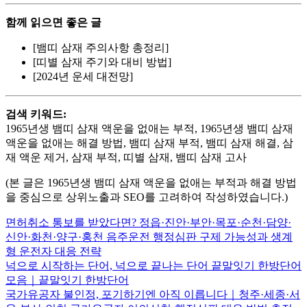
함께 읽으면 좋은 글
[뱀띠 삼재 주의사항 총정리]
[띠별 삼재 주기와 대비 방법]
[2024년 운세 대전망]
검색 키워드:
1965년생 뱀띠 삼재 액운을 없애는 부적, 1965년생 뱀띠 삼재
액운을 없애는 해결 방법, 뱀띠 삼재 부적, 뱀띠 삼재 해결, 삼
재 액운 제거, 삼재 부적, 띠별 삼재, 뱀띠 삼재 고사
(본 글은 1965년생 뱀띠 삼재 액운을 없애는 부적과 해결 방법
을 중심으로 상위노출과 SEO를 고려하여 작성하였습니다.)
면허취소 통보를 받았다면? 정읍·진안·부안·목포·순천·담양·
신안·화천·양구·홍천 음주운전 행정심판 구제 가능성과 생계
형 운전자 대응 전략
넉으로 시작하는 단어, 넉으로 끝나는 단어 끝말잇기 한방단어
모음｜끝말잇기 한방단어
국가유공자 불인정, 포기하기엔 아직 이릅니다｜청주·세종·서