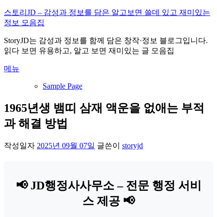
내
스토리JD – 감성과 정보를 담은 알고보면 쓸데 있고 재미있는
용
정보 모음집
으
StoryJD는 감성과 정보를 함께 담은 창작·정보 블로그입니다.
로
읽다 보면 유용하고, 알고 보면 재미있는 글 모음집
바
로
메뉴
가
기
Sample Page
1965년생 뱀띠 삼재 액운을 없애는 부적
과 해결 방법
작성일자
2025년 09월 07일
글쓴이
storyjd
📢 JD행정사사무소 – 전문 행정 서비
스 제공 📢