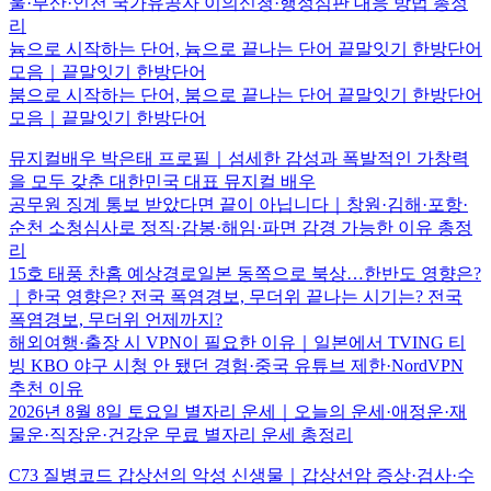
울·부산·인천 국가유공자 이의신청·행정심판 대응 방법 총정
리
늄으로 시작하는 단어, 늄으로 끝나는 단어 끝말잇기 한방단어
모음｜끝말잇기 한방단어
붐으로 시작하는 단어, 붐으로 끝나는 단어 끝말잇기 한방단어
모음｜끝말잇기 한방단어
뮤지컬배우 박은태 프로필｜섬세한 감성과 폭발적인 가창력
을 모두 갖춘 대한민국 대표 뮤지컬 배우
공무원 징계 통보 받았다면 끝이 아닙니다｜창원·김해·포항·
순천 소청심사로 정직·감봉·해임·파면 감경 가능한 이유 총정
리
15호 태풍 찬홈 예상경로일본 동쪽으로 북상…한반도 영향은?
｜한국 영향은? 전국 폭염경보, 무더위 끝나는 시기는? 전국
폭염경보, 무더위 언제까지?
해외여행·출장 시 VPN이 필요한 이유｜일본에서 TVING 티
빙 KBO 야구 시청 안 됐던 경험·중국 유튜브 제한·NordVPN
추천 이유
2026년 8월 8일 토요일 별자리 운세｜오늘의 운세·애정운·재
물운·직장운·건강운 무료 별자리 운세 총정리
C73 질병코드 갑상선의 악성 신생물｜갑상선암 증상·검사·수