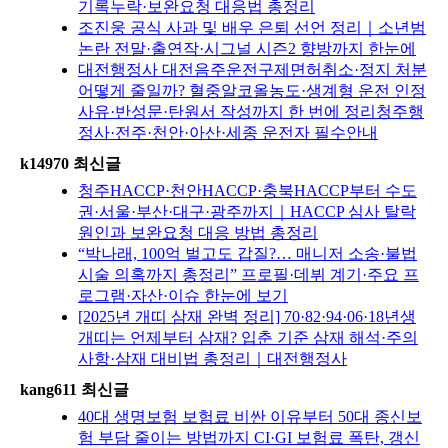
기록누락·보완요청 대응법 총정리
조진웅 공식 사과 및 배우 은퇴 선언 정리｜소년범
논란 전말·출연작·시그널 시즌2 향방까지 한눈에
대전행정사 대전음주운전구제면허취소·정지 처분
어떻게 줄일까? 혈중알코올농도·생계형 운전 인정
사유·반성문·탄원서 작성까지 한 번에 정리청주행
정사·전주·천안·아산·세종 운전자 필수안내
k14970 최신글
청주HACCP·천안HACCP·충북HACCP부터 수도
권·서울·부산·대구·광주까지｜HACCP 심사 탈락
원인과 보완요청 대응 방법 총정리
“박나래, 100억 벌고도 갑질?… 매니저 소송·불법
시술 의혹까지 총정리” 프로필·데뷔 계기·주요 프
로그램·자산·이슈 한눈에 보기
[2025년 개띠 삼재 완벽 정리] 70·82·94·06·18년생
개띠는 언제부터 삼재? 입춘 기준 삼재 해석·주의
사항·삼재 대비법 총정리｜대전행정사
kang611 최신글
40대 생명보험 보험료 비싼 이유부터 50대 종신보
험 부담 줄이는 방법까지 CI·GI 보험료 폭탄, 갱신