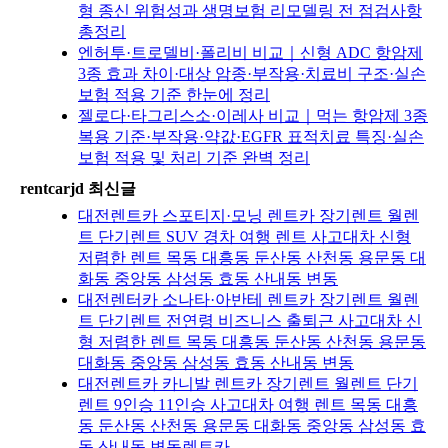
형 종신 위험성과 생명보험 리모델링 전 점검사항
총정리
엔허투·트로델비·폴리비 비교｜신형 ADC 항암제
3종 효과 차이·대상 암종·부작용·치료비 구조·실손
보험 적용 기준 한눈에 정리
젤로다·타그리스소·이레사 비교｜먹는 항암제 3종
복용 기준·부작용·약값·EGFR 표적치료 특징·실손
보험 적용 및 처리 기준 완벽 정리
rentcarjd 최신글
대전렌트카 스포티지·모닝 렌트카 장기렌트 월렌
트 단기렌트 SUV 경차 여행 렌트 사고대차 신형
저렴한 렌트 목동 대흥동 둔산동 산천동 용문동 대
화동 중앙동 삼성동 효동 산내동 변동
대전렌터카 소나타·아반테 렌트카 장기렌트 월렌
트 단기렌트 전연령 비즈니스 출퇴근 사고대차 신
형 저렴한 렌트 목동 대흥동 둔산동 산천동 용문동
대화동 중앙동 삼성동 효동 산내동 변동
대전렌트카 카니발 렌트카 장기렌트 월렌트 단기
렌트 9인승 11인승 사고대차 여행 렌트 목동 대흥
동 둔산동 산천동 용문동 대화동 중앙동 삼성동 효
동 산내동 변동렌트카