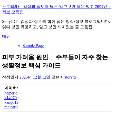
내
스토리JD – 감성과 정보를 담은 알고보면 쓸데 있고 재미있는
용
정보 모음집
으
StoryJD는 감성과 정보를 함께 담은 창작·정보 블로그입니다.
로
읽다 보면 유용하고, 알고 보면 재미있는 글 모음집
바
로
메뉴
가
기
Sample Page
피부 가려움 원인 │ 주부들이 자주 찾는
생활정보 핵심 가이드
작성일자
2025년 12월 12일
글쓴이
storyjd
네이버:
helperjd
·
k14970
·
kang611
·
rentcarjd