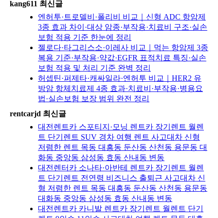
kang611 최신글
엔허투·트로델비·폴리비 비교｜신형 ADC 항암제
3종 효과 차이·대상 암종·부작용·치료비 구조·실손
보험 적용 기준 한눈에 정리
젤로다·타그리스소·이레사 비교｜먹는 항암제 3종
복용 기준·부작용·약값·EGFR 표적치료 특징·실손
보험 적용 및 처리 기준 완벽 정리
허셉틴·퍼제타·캐싸일라·엔허투 비교｜HER2 유
방암 항체치료제 4종 효과·치료비·부작용·병용요
법·실손보험 보장 범위 완전 정리
rentcarjd 최신글
대전렌트카 스포티지·모닝 렌트카 장기렌트 월렌
트 단기렌트 SUV 경차 여행 렌트 사고대차 신형
저렴한 렌트 목동 대흥동 둔산동 산천동 용문동 대
화동 중앙동 삼성동 효동 산내동 변동
대전렌터카 소나타·아반테 렌트카 장기렌트 월렌
트 단기렌트 전연령 비즈니스 출퇴근 사고대차 신
형 저렴한 렌트 목동 대흥동 둔산동 산천동 용문동
대화동 중앙동 삼성동 효동 산내동 변동
대전렌트카 카니발 렌트카 장기렌트 월렌트 단기