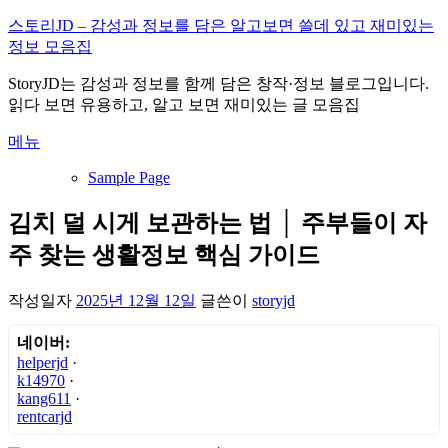
내
스토리JD – 감성과 정보를 담은 알고보면 쓸데 있고 재미있는
용
정보 모음집
으
StoryJD는 감성과 정보를 함께 담은 창작·정보 블로그입니다.
로
읽다 보면 유용하고, 알고 보면 재미있는 글 모음집
바
로
메뉴
가
기
Sample Page
김치 덜 시게 보관하는 법 │ 주부들이 자
주 찾는 생활정보 핵심 가이드
작성일자
2025년 12월 12일
글쓴이
storyjd
네이버:
helperjd
·
k14970
·
kang611
·
rentcarjd