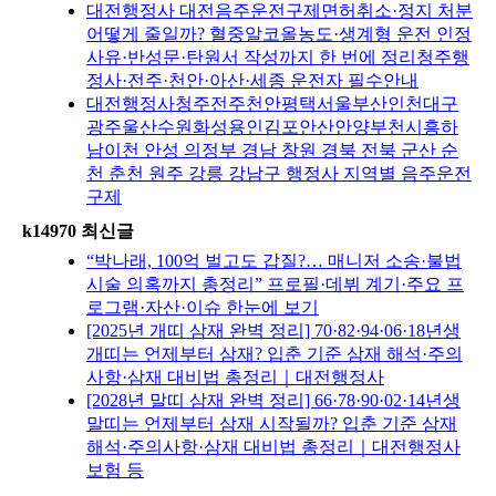
대전행정사 대전음주운전구제면허취소·정지 처분
어떻게 줄일까? 혈중알코올농도·생계형 운전 인정
사유·반성문·탄원서 작성까지 한 번에 정리청주행
정사·전주·천안·아산·세종 운전자 필수안내
대전행정사청주전주천안평택서울부산인천대구
광주울산수원화성용인김포안산안양부천시흥하
남이천 안성 의정부 경남 창원 경북 전북 군산 순
천 춘천 원주 강릉 강남구 행정사 지역별 음주운전
구제
k14970 최신글
“박나래, 100억 벌고도 갑질?… 매니저 소송·불법
시술 의혹까지 총정리” 프로필·데뷔 계기·주요 프
로그램·자산·이슈 한눈에 보기
[2025년 개띠 삼재 완벽 정리] 70·82·94·06·18년생
개띠는 언제부터 삼재? 입춘 기준 삼재 해석·주의
사항·삼재 대비법 총정리｜대전행정사
[2028년 말띠 삼재 완벽 정리] 66·78·90·02·14년생
말띠는 언제부터 삼재 시작될까? 입춘 기준 삼재
해석·주의사항·삼재 대비법 총정리｜대전행정사
보험 등