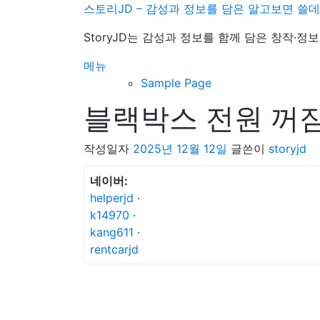
내
스토리JD – 감성과 정보를 담은 알고보면 쓸
용
StoryJD는 감성과 정보를 함께 담은 창작·
으
로
메뉴
바
Sample Page
로
블랙박스 전원 꺼짐
가
기
작성일자
2025년 12월 12일
글쓴이
storyjd
네이버:
helperjd
·
k14970
·
kang611
·
rentcarjd