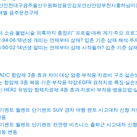
인천대구광주울산수원화성용인김포안산안양부천시흥하남이천 안성
지역별 음주운전구제
매니저 소송·불법시술 의혹까지 총정리” 프로필·데뷔 계기·주요 프
0·82·94·06·18년생 개띠는 언제부터 삼재? 입춘 기준 삼재 
6·78·90·02·14년생 말띠는 언제부터 삼재 시작될까? 입춘 기
DC 항암제 3종 효과 차이·대상 암종·부작용·치료비 구조·실손
항암제 3종 복용 기준·부작용·약값·EGFR 표적치료 특징·실손
HER2 유방암 항체치료제 4종 효과·치료비·부작용·병용요법·
기렌트 월렌트 단기렌트 SUV 경차 여행 렌트 사고대차 신형 저
변동
기렌트 월렌트 단기렌트 전연령 비즈니스 출퇴근 사고대차 신형
내동 변동