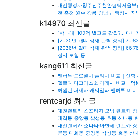
대전행정사청주전주천안평택서울부산
천 춘천 원주 강릉 강남구 행정사 
k14970 최신글
“박나래, 100억 벌고도 갑질?… 
[2025년 개띠 삼재 완벽 정리] 7
[2028년 말띠 삼재 완벽 정리] 6
정사 보험 등
kang611 최신글
엔허투·트로델비·폴리비 비교｜신형 A
젤로다·타그리스소·이레사 비교｜먹는 
허셉틴·퍼제타·캐싸일라·엔허투 비교｜
rentcarjd 최신글
대전렌트카 스포티지·모닝 렌트카 장
대화동 중앙동 삼성동 효동 산내동 
대전렌터카 소나타·아반테 렌트카 장
문동 대화동 중앙동 삼성동 효동 산