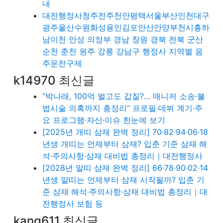
내
대전행정사청주전주천안평택서울부산인천대구
광주울산수원화성용인김포안산안양부천시흥하
남이천 안성 의정부 경남 창원 경북 전북 군산
순천 춘천 원주 강릉 강남구 행정사 지역별 음
주운전구제
k14970 최신글
“박나래, 100억 벌고도 갑질?… 매니저 소송·불
법시술 의혹까지 총정리” 프로필·데뷔 계기·주
요 프로그램·자산·이슈 한눈에 보기
[2025년 개띠 삼재 완벽 정리] 70·82·94·06·18
년생 개띠는 언제부터 삼재? 입춘 기준 삼재 해
석·주의사항·삼재 대비법 총정리｜대전행정사
[2028년 말띠 삼재 완벽 정리] 66·78·90·02·14
년생 말띠는 언제부터 삼재 시작될까? 입춘 기
준 삼재 해석·주의사항·삼재 대비법 총정리｜대
전행정사 보험 등
kang611 최신글