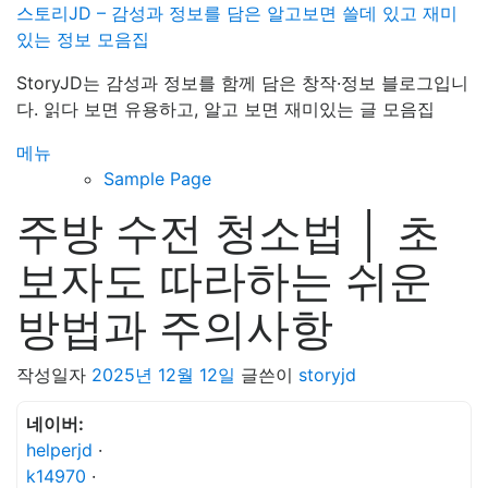
내
스토리JD – 감성과 정보를 담은 알고보면 쓸데 있고 재미
용
있는 정보 모음집
으
StoryJD는 감성과 정보를 함께 담은 창작·정보 블로그입니
로
다. 읽다 보면 유용하고, 알고 보면 재미있는 글 모음집
바
로
메뉴
가
Sample Page
기
주방 수전 청소법 │ 초
보자도 따라하는 쉬운
방법과 주의사항
작성일자
2025년 12월 12일
글쓴이
storyjd
네이버:
helperjd
·
k14970
·