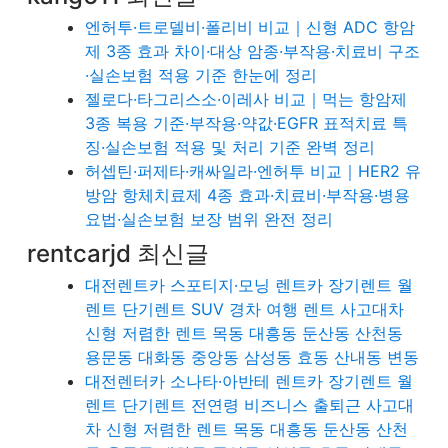
엔허투·트로델비·폴리비 비교｜신형 ADC 항암
제 3종 효과 차이·대상 암종·부작용·치료비 구조
·실손보험 적용 기준 한눈에 정리
젤로다·타그리스소·이레사 비교｜먹는 항암제
3종 복용 기준·부작용·약값·EGFR 표적치료 특
징·실손보험 적용 및 처리 기준 완벽 정리
허셉틴·퍼제타·캐싸일라·엔허투 비교｜HER2 유
방암 항체치료제 4종 효과·치료비·부작용·병용
요법·실손보험 보장 범위 완전 정리
rentcarjd 최신글
대전렌트카 스포티지·모닝 렌트카 장기렌트 월
렌트 단기렌트 SUV 경차 여행 렌트 사고대차
신형 저렴한 렌트 목동 대흥동 둔산동 산천동
용문동 대화동 중앙동 삼성동 효동 산내동 변동
대전렌터카 소나타·아반테 렌트카 장기렌트 월
렌트 단기렌트 전연령 비즈니스 출퇴근 사고대
차 신형 저렴한 렌트 목동 대흥동 둔산동 산천