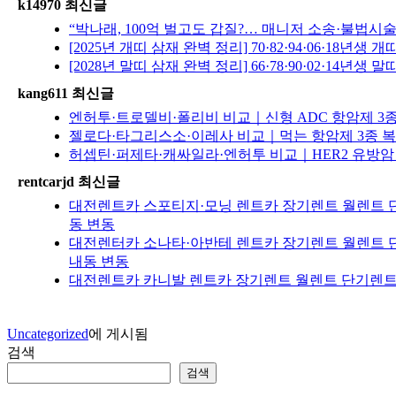
k14970 최신글
“박나래, 100억 벌고도 갑질?… 매니저 소송·불법
[2025년 개띠 삼재 완벽 정리] 70·82·94·06·
[2028년 말띠 삼재 완벽 정리] 66·78·90·02·
kang611 최신글
엔허투·트로델비·폴리비 비교｜신형 ADC 항암제 3종
젤로다·타그리스소·이레사 비교｜먹는 항암제 3종 복용
허셉틴·퍼제타·캐싸일라·엔허투 비교｜HER2 유방암
rentcarjd 최신글
대전렌트카 스포티지·모닝 렌트카 장기렌트 월렌트 단
동 변동
대전렌터카 소나타·아반테 렌트카 장기렌트 월렌트 단
내동 변동
대전렌트카 카니발 렌트카 장기렌트 월렌트 단기렌트 
Uncategorized
에 게시됨
검색
검색