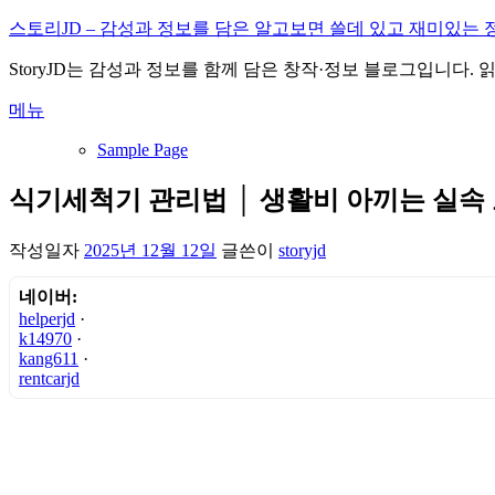
내
스토리JD – 감성과 정보를 담은 알고보면 쓸데 있고 재미있는 
용
StoryJD는 감성과 정보를 함께 담은 창작·정보 블로그입니다.
으
로
메뉴
바
로
Sample Page
가
기
식기세척기 관리법 │ 생활비 아끼는 실속
작성일자
2025년 12월 12일
글쓴이
storyjd
네이버:
helperjd
·
k14970
·
kang611
·
rentcarjd