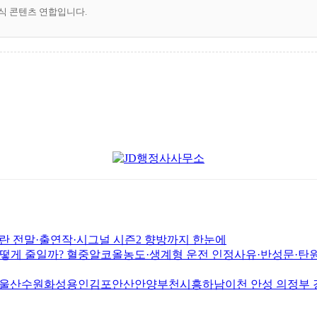
공식 콘텐츠 연합입니다.
논란 전말·출연작·시그널 시즌2 향방까지 한눈에
게 줄일까? 혈중알코올농도·생계형 운전 인정사유·반성문·탄원
원화성용인김포안산안양부천시흥하남이천 안성 의정부 경남 창