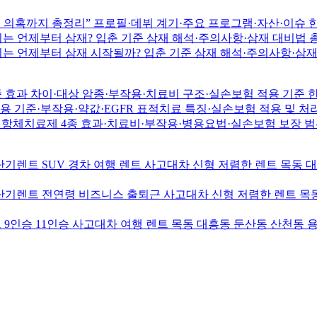
시술 의혹까지 총정리” 프로필·데뷔 계기·주요 프로그램·자산·이슈 
18년생 개띠는 언제부터 삼재? 입춘 기준 삼재 해석·주의사항·삼재 대
14년생 말띠는 언제부터 삼재 시작될까? 입춘 기준 삼재 해석·주의사
 효과 차이·대상 암종·부작용·치료비 구조·실손보험 적용 기준 
 기준·부작용·약값·EGFR 표적치료 특징·실손보험 적용 및 처
 항체치료제 4종 효과·치료비·부작용·병용요법·실손보험 보장 범
기렌트 SUV 경차 여행 렌트 사고대차 신형 저렴한 렌트 목동 
기렌트 전연령 비즈니스 출퇴근 사고대차 신형 저렴한 렌트 목동
9인승 11인승 사고대차 여행 렌트 목동 대흥동 둔산동 산천동 