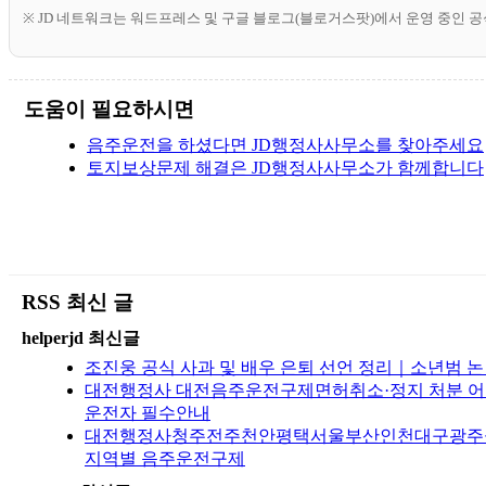
※ JD 네트워크는 워드프레스 및 구글 블로그(블로거스팟)에서 운영 중인 
도움이 필요하시면
음주운전을 하셨다면 JD행정사사무소를 찾아주세요
토지보상문제 해결은 JD행정사사무소가 함께합니다
RSS 최신 글
helperjd 최신글
조진웅 공식 사과 및 배우 은퇴 선언 정리｜소년범 
대전행정사 대전음주운전구제면허취소·정지 처분 어떻
운전자 필수안내
대전행정사청주전주천안평택서울부산인천대구광주울산수
지역별 음주운전구제