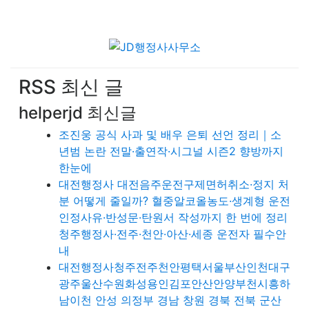
RSS 최신 글
helperjd 최신글
조진웅 공식 사과 및 배우 은퇴 선언 정리｜소
년범 논란 전말·출연작·시그널 시즌2 향방까지
한눈에
대전행정사 대전음주운전구제면허취소·정지 처
분 어떻게 줄일까? 혈중알코올농도·생계형 운전
인정사유·반성문·탄원서 작성까지 한 번에 정리
청주행정사·전주·천안·아산·세종 운전자 필수안
내
대전행정사청주전주천안평택서울부산인천대구
광주울산수원화성용인김포안산안양부천시흥하
남이천 안성 의정부 경남 창원 경북 전북 군산