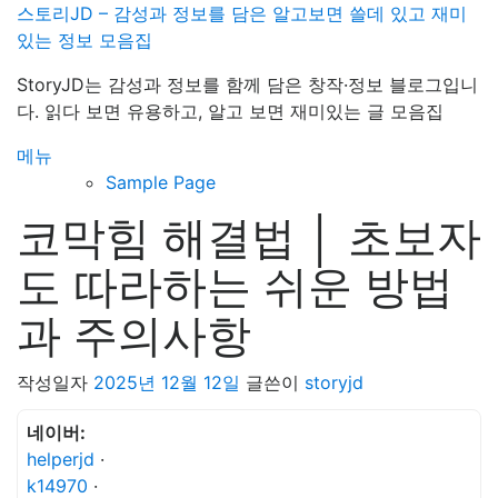
내
스토리JD – 감성과 정보를 담은 알고보면 쓸데 있고 재미
용
있는 정보 모음집
으
StoryJD는 감성과 정보를 함께 담은 창작·정보 블로그입니
로
다. 읽다 보면 유용하고, 알고 보면 재미있는 글 모음집
바
로
메뉴
가
Sample Page
기
코막힘 해결법 │ 초보자
도 따라하는 쉬운 방법
과 주의사항
작성일자
2025년 12월 12일
글쓴이
storyjd
네이버:
helperjd
·
k14970
·