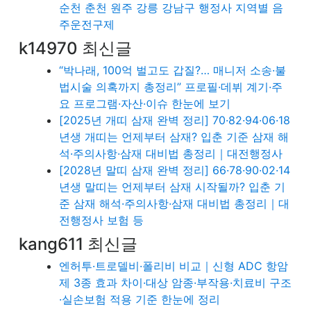
순천 춘천 원주 강릉 강남구 행정사 지역별 음
주운전구제
k14970 최신글
“박나래, 100억 벌고도 갑질?… 매니저 소송·불
법시술 의혹까지 총정리” 프로필·데뷔 계기·주
요 프로그램·자산·이슈 한눈에 보기
[2025년 개띠 삼재 완벽 정리] 70·82·94·06·18
년생 개띠는 언제부터 삼재? 입춘 기준 삼재 해
석·주의사항·삼재 대비법 총정리｜대전행정사
[2028년 말띠 삼재 완벽 정리] 66·78·90·02·14
년생 말띠는 언제부터 삼재 시작될까? 입춘 기
준 삼재 해석·주의사항·삼재 대비법 총정리｜대
전행정사 보험 등
kang611 최신글
엔허투·트로델비·폴리비 비교｜신형 ADC 항암
제 3종 효과 차이·대상 암종·부작용·치료비 구조
·실손보험 적용 기준 한눈에 정리