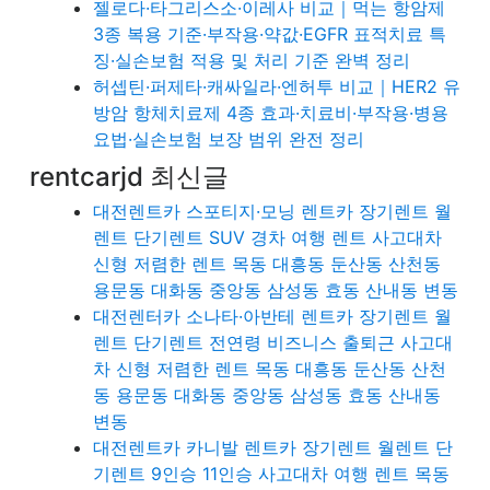
젤로다·타그리스소·이레사 비교｜먹는 항암제
3종 복용 기준·부작용·약값·EGFR 표적치료 특
징·실손보험 적용 및 처리 기준 완벽 정리
허셉틴·퍼제타·캐싸일라·엔허투 비교｜HER2 유
방암 항체치료제 4종 효과·치료비·부작용·병용
요법·실손보험 보장 범위 완전 정리
rentcarjd 최신글
대전렌트카 스포티지·모닝 렌트카 장기렌트 월
렌트 단기렌트 SUV 경차 여행 렌트 사고대차
신형 저렴한 렌트 목동 대흥동 둔산동 산천동
용문동 대화동 중앙동 삼성동 효동 산내동 변동
대전렌터카 소나타·아반테 렌트카 장기렌트 월
렌트 단기렌트 전연령 비즈니스 출퇴근 사고대
차 신형 저렴한 렌트 목동 대흥동 둔산동 산천
동 용문동 대화동 중앙동 삼성동 효동 산내동
변동
대전렌트카 카니발 렌트카 장기렌트 월렌트 단
기렌트 9인승 11인승 사고대차 여행 렌트 목동