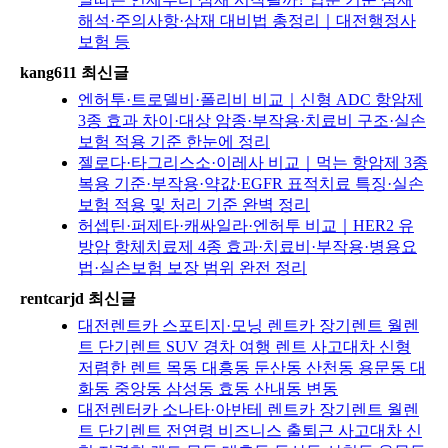
해석·주의사항·삼재 대비법 총정리｜대전행정사
보험 등
kang611 최신글
엔허투·트로델비·폴리비 비교｜신형 ADC 항암제
3종 효과 차이·대상 암종·부작용·치료비 구조·실손
보험 적용 기준 한눈에 정리
젤로다·타그리스소·이레사 비교｜먹는 항암제 3종
복용 기준·부작용·약값·EGFR 표적치료 특징·실손
보험 적용 및 처리 기준 완벽 정리
허셉틴·퍼제타·캐싸일라·엔허투 비교｜HER2 유
방암 항체치료제 4종 효과·치료비·부작용·병용요
법·실손보험 보장 범위 완전 정리
rentcarjd 최신글
대전렌트카 스포티지·모닝 렌트카 장기렌트 월렌
트 단기렌트 SUV 경차 여행 렌트 사고대차 신형
저렴한 렌트 목동 대흥동 둔산동 산천동 용문동 대
화동 중앙동 삼성동 효동 산내동 변동
대전렌터카 소나타·아반테 렌트카 장기렌트 월렌
트 단기렌트 전연령 비즈니스 출퇴근 사고대차 신