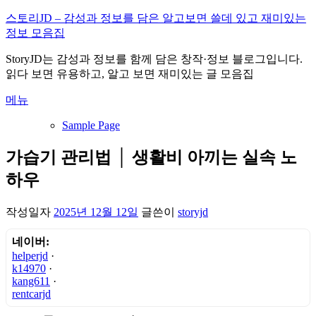
내
스토리JD – 감성과 정보를 담은 알고보면 쓸데 있고 재미있는
용
정보 모음집
으
StoryJD는 감성과 정보를 함께 담은 창작·정보 블로그입니다.
로
읽다 보면 유용하고, 알고 보면 재미있는 글 모음집
바
로
메뉴
가
기
Sample Page
가습기 관리법 │ 생활비 아끼는 실속 노
하우
작성일자
2025년 12월 12일
글쓴이
storyjd
네이버:
helperjd
·
k14970
·
kang611
·
rentcarjd