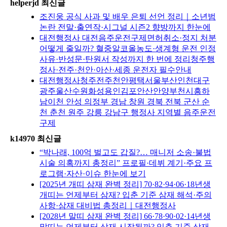
helperjd 최신글
조진웅 공식 사과 및 배우 은퇴 선언 정리｜소년범
논란 전말·출연작·시그널 시즌2 향방까지 한눈에
대전행정사 대전음주운전구제면허취소·정지 처분
어떻게 줄일까? 혈중알코올농도·생계형 운전 인정
사유·반성문·탄원서 작성까지 한 번에 정리청주행
정사·전주·천안·아산·세종 운전자 필수안내
대전행정사청주전주천안평택서울부산인천대구
광주울산수원화성용인김포안산안양부천시흥하
남이천 안성 의정부 경남 창원 경북 전북 군산 순
천 춘천 원주 강릉 강남구 행정사 지역별 음주운전
구제
k14970 최신글
“박나래, 100억 벌고도 갑질?… 매니저 소송·불법
시술 의혹까지 총정리” 프로필·데뷔 계기·주요 프
로그램·자산·이슈 한눈에 보기
[2025년 개띠 삼재 완벽 정리] 70·82·94·06·18년생
개띠는 언제부터 삼재? 입춘 기준 삼재 해석·주의
사항·삼재 대비법 총정리｜대전행정사
[2028년 말띠 삼재 완벽 정리] 66·78·90·02·14년생
말띠는 언제부터 삼재 시작될까? 입춘 기준 삼재