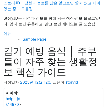
내
스토리JD – 감성과 정보를 담은 알고보면 쓸데 있고 재미
용
있는 정보 모음집
으
StoryJD는 감성과 정보를 함께 담은 창작·정보 블로그입니
로
다. 읽다 보면 유용하고, 알고 보면 재미있는 글 모음집
바
로
메뉴
가
Sample Page
기
감기 예방 음식 │ 주부
들이 자주 찾는 생활정
보 핵심 가이드
작성일자
2025년 12월 12일
글쓴이
storyjd
네이버:
helperjd
·
k14970
·