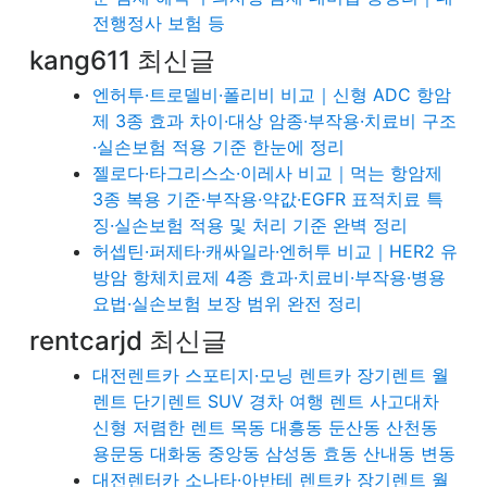
전행정사 보험 등
kang611 최신글
엔허투·트로델비·폴리비 비교｜신형 ADC 항암
제 3종 효과 차이·대상 암종·부작용·치료비 구조
·실손보험 적용 기준 한눈에 정리
젤로다·타그리스소·이레사 비교｜먹는 항암제
3종 복용 기준·부작용·약값·EGFR 표적치료 특
징·실손보험 적용 및 처리 기준 완벽 정리
허셉틴·퍼제타·캐싸일라·엔허투 비교｜HER2 유
방암 항체치료제 4종 효과·치료비·부작용·병용
요법·실손보험 보장 범위 완전 정리
rentcarjd 최신글
대전렌트카 스포티지·모닝 렌트카 장기렌트 월
렌트 단기렌트 SUV 경차 여행 렌트 사고대차
신형 저렴한 렌트 목동 대흥동 둔산동 산천동
용문동 대화동 중앙동 삼성동 효동 산내동 변동
대전렌터카 소나타·아반테 렌트카 장기렌트 월