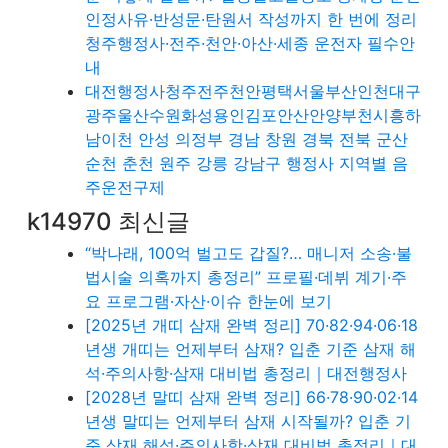
인정사유·반성문·탄원서 작성까지 한 번에 정리
청주행정사·전주·천안·아산·세종 운전자 필수안
내
대전행정사청주전주천안평택서울부산인천대구
광주울산수원화성용인김포안산안양부천시흥하
남이천 안성 의정부 경남 창원 경북 전북 군산
순천 춘천 원주 강릉 강남구 행정사 지역별 음
주운전구제
k14970 최신글
“박나래, 100억 벌고도 갑질?… 매니저 소송·불
법시술 의혹까지 총정리” 프로필·데뷔 계기·주
요 프로그램·자산·이슈 한눈에 보기
[2025년 개띠 삼재 완벽 정리] 70·82·94·06·18
년생 개띠는 언제부터 삼재? 입춘 기준 삼재 해
석·주의사항·삼재 대비법 총정리｜대전행정사
[2028년 말띠 삼재 완벽 정리] 66·78·90·02·14
년생 말띠는 언제부터 삼재 시작될까? 입춘 기
준 삼재 해석·주의사항·삼재 대비법 총정리｜대