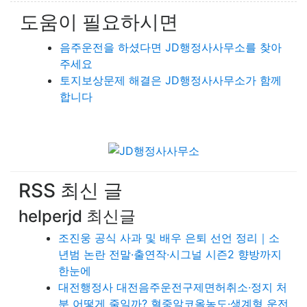
도움이 필요하시면
음주운전을 하셨다면 JD행정사사무소를 찾아
주세요
토지보상문제 해결은 JD행정사사무소가 함께
합니다
RSS 최신 글
helperjd 최신글
조진웅 공식 사과 및 배우 은퇴 선언 정리｜소
년범 논란 전말·출연작·시그널 시즌2 향방까지
한눈에
대전행정사 대전음주운전구제면허취소·정지 처
분 어떻게 줄일까? 혈중알코올농도·생계형 운전