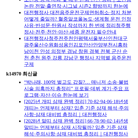
논란 전말·출연작·시그널 시즌2 향방까지 한눈에
대전행정사 대전음주운전구제면허취소·정지 처분
어떻게 줄일까? 혈중알코올농도·생계형 운전 인정
사유·반성문·탄원서 작성까지 한 번에 정리청주행
정사·전주·천안·아산·세종 운전자 필수안내
대전행정사청주전주천안평택서울부산인천대구
광주울산수원화성용인김포안산안양부천시흥하
남이천 안성 의정부 경남 창원 경북 전북 군산 순
천 춘천 원주 강릉 강남구 행정사 지역별 음주운전
구제
k14970 최신글
“박나래, 100억 벌고도 갑질?… 매니저 소송·불법
시술 의혹까지 총정리” 프로필·데뷔 계기·주요 프
로그램·자산·이슈 한눈에 보기
[2025년 개띠 삼재 완벽 정리] 70·82·94·06·18년생
개띠는 언제부터 삼재? 입춘 기준 삼재 해석·주의
사항·삼재 대비법 총정리｜대전행정사
[2028년 말띠 삼재 완벽 정리] 66·78·90·02·14년생
말띠는 언제부터 삼재 시작될까? 입춘 기준 삼재
해석·주의사항·삼재 대비법 총정리｜대전행정사