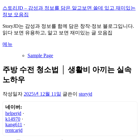
내
스토리JD – 감성과 정보를 담은 알고보면 쓸데 있고 재미있는
용
정보 모음집
으
StoryJD는 감성과 정보를 함께 담은 창작·정보 블로그입니다.
로
읽다 보면 유용하고, 알고 보면 재미있는 글 모음집
바
로
메뉴
가
기
Sample Page
주방 수전 청소법 │ 생활비 아끼는 실속
노하우
작성일자
2025년 12월 11일
글쓴이
storyjd
네이버:
helperjd
·
k14970
·
kang611
·
rentcarjd