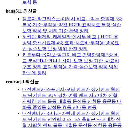
보험 등
kang611 최신글
젤로다·타그리스소·이레사 비교｜먹는 항암제 3종
복용 기준·부작용·약값·EGFR 표적치료 특징·실손
보험 적용 및 처리 기준 완벽 정리
허셉틴·퍼제타·캐싸일라·엔허투 비교｜HER2 유
방암 항체치료제 4종 효과·치료비·부작용·병용요
법·실손보험 보장 범위 완전 정리
키트루다·옵디보·임핀지 비교 면역항암제 3종 비
교 분석PD-1·PD-L1 차이, 보험 보장 기준, 치료비
구조 정리 효과·부작용·가격·실손보험 적용 범위
한눈에 정리
rentcarjd 최신글
대전렌트카 스포티지·모닝 렌트카 장기렌트 월렌
트 단기렌트 SUV 경차 여행 렌트 사고대차 신형
저렴한 렌트 목동 대흥동 둔산동 산천동 용문동 대
화동 중앙동 삼성동 효동 산내동 변동
대전렌터카 소나타·아반테 렌트카 장기렌트 월렌
트 단기렌트 전연령 비즈니스 출퇴근 사고대차 신
형 저렴한 렌트 목동 대흥동 둔산동 산천동 용문동