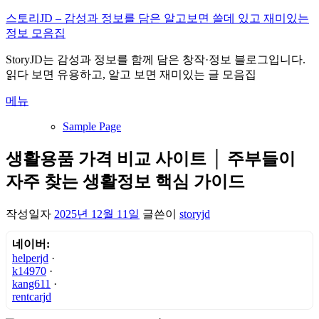
내
스토리JD – 감성과 정보를 담은 알고보면 쓸데 있고 재미있는
용
정보 모음집
으
StoryJD는 감성과 정보를 함께 담은 창작·정보 블로그입니다.
로
읽다 보면 유용하고, 알고 보면 재미있는 글 모음집
바
로
메뉴
가
기
Sample Page
생활용품 가격 비교 사이트 │ 주부들이
자주 찾는 생활정보 핵심 가이드
작성일자
2025년 12월 11일
글쓴이
storyjd
네이버:
helperjd
·
k14970
·
kang611
·
rentcarjd