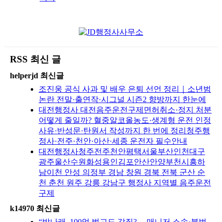
RSS 최신 글
helperjd 최신글
조진웅 공식 사과 및 배우 은퇴 선언 정리｜소년범
논란 전말·출연작·시그널 시즌2 향방까지 한눈에
대전행정사 대전음주운전구제면허취소·정지 처분
어떻게 줄일까? 혈중알코올농도·생계형 운전 인정
사유·반성문·탄원서 작성까지 한 번에 정리청주행
정사·전주·천안·아산·세종 운전자 필수안내
대전행정사청주전주천안평택서울부산인천대구
광주울산수원화성용인김포안산안양부천시흥하
남이천 안성 의정부 경남 창원 경북 전북 군산 순
천 춘천 원주 강릉 강남구 행정사 지역별 음주운전
구제
k14970 최신글
“박나래, 100억 벌고도 갑질?… 매니저 소송·불법