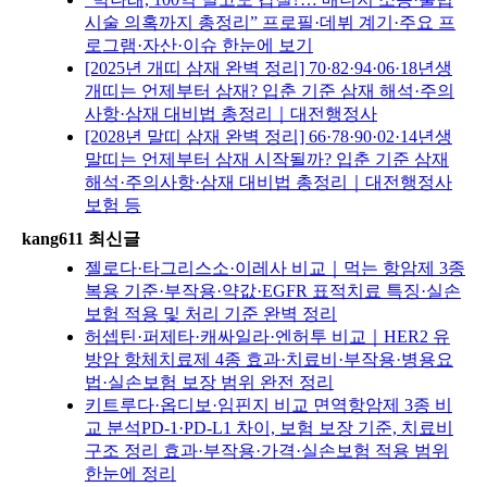
시술 의혹까지 총정리” 프로필·데뷔 계기·주요 프
로그램·자산·이슈 한눈에 보기
[2025년 개띠 삼재 완벽 정리] 70·82·94·06·18년생
개띠는 언제부터 삼재? 입춘 기준 삼재 해석·주의
사항·삼재 대비법 총정리｜대전행정사
[2028년 말띠 삼재 완벽 정리] 66·78·90·02·14년생
말띠는 언제부터 삼재 시작될까? 입춘 기준 삼재
해석·주의사항·삼재 대비법 총정리｜대전행정사
보험 등
kang611 최신글
젤로다·타그리스소·이레사 비교｜먹는 항암제 3종
복용 기준·부작용·약값·EGFR 표적치료 특징·실손
보험 적용 및 처리 기준 완벽 정리
허셉틴·퍼제타·캐싸일라·엔허투 비교｜HER2 유
방암 항체치료제 4종 효과·치료비·부작용·병용요
법·실손보험 보장 범위 완전 정리
키트루다·옵디보·임핀지 비교 면역항암제 3종 비
교 분석PD-1·PD-L1 차이, 보험 보장 기준, 치료비
구조 정리 효과·부작용·가격·실손보험 적용 범위
한눈에 정리