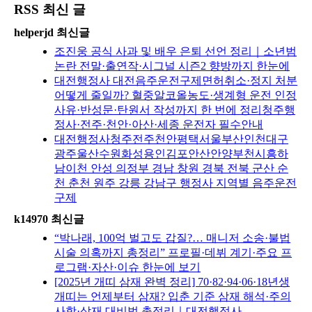
RSS 최신 글
helperjd 최신글
조진웅 공식 사과 및 배우 은퇴 선언 정리｜소년범
논란 전말·출연작·시그널 시즌2 향방까지 한눈에
대전행정사 대전음주운전구제면허취소·정지 처분
어떻게 줄일까? 혈중알코올농도·생계형 운전 인정
사유·반성문·탄원서 작성까지 한 번에 정리청주행
정사·전주·천안·아산·세종 운전자 필수안내
대전행정사청주전주천안평택서울부산인천대구
광주울산수원화성용인김포안산안양부천시흥하
남이천 안성 의정부 경남 창원 경북 전북 군산 순
천 춘천 원주 강릉 강남구 행정사 지역별 음주운전
구제
k14970 최신글
“박나래, 100억 벌고도 갑질?… 매니저 소송·불법
시술 의혹까지 총정리” 프로필·데뷔 계기·주요 프
로그램·자산·이슈 한눈에 보기
[2025년 개띠 삼재 완벽 정리] 70·82·94·06·18년생
개띠는 언제부터 삼재? 입춘 기준 삼재 해석·주의
사항·삼재 대비법 총정리｜대전행정사