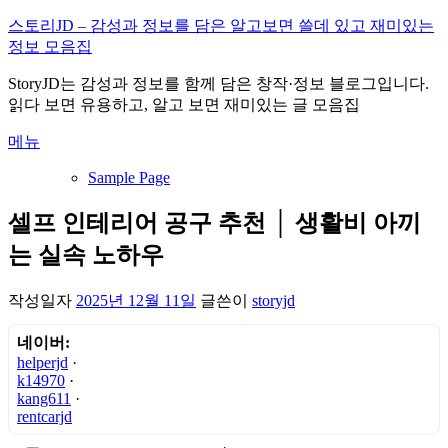
내
스토리JD – 감성과 정보를 담은 알고보면 쓸데 있고 재미있는
용
정보 모음집
으
StoryJD는 감성과 정보를 함께 담은 창작·정보 블로그입니다.
로
읽다 보면 유용하고, 알고 보면 재미있는 글 모음집
바
로
메뉴
가
기
Sample Page
셀프 인테리어 공구 추천 │ 생활비 아끼
는 실속 노하우
작성일자
2025년 12월 11일
글쓴이
storyjd
네이버:
helperjd
·
k14970
·
kang611
·
rentcarjd