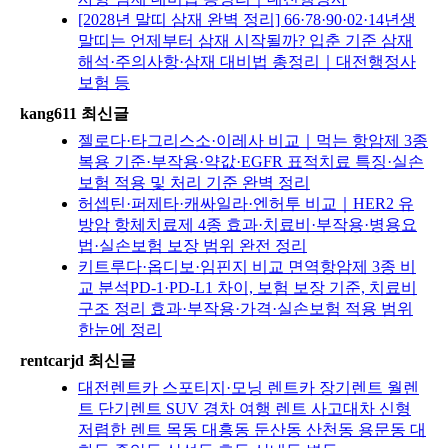
[2028년 말띠 삼재 완벽 정리] 66·78·90·02·14년생
말띠는 언제부터 삼재 시작될까? 입춘 기준 삼재
해석·주의사항·삼재 대비법 총정리｜대전행정사
보험 등
kang611 최신글
젤로다·타그리스소·이레사 비교｜먹는 항암제 3종
복용 기준·부작용·약값·EGFR 표적치료 특징·실손
보험 적용 및 처리 기준 완벽 정리
허셉틴·퍼제타·캐싸일라·엔허투 비교｜HER2 유
방암 항체치료제 4종 효과·치료비·부작용·병용요
법·실손보험 보장 범위 완전 정리
키트루다·옵디보·임핀지 비교 면역항암제 3종 비
교 분석PD-1·PD-L1 차이, 보험 보장 기준, 치료비
구조 정리 효과·부작용·가격·실손보험 적용 범위
한눈에 정리
rentcarjd 최신글
대전렌트카 스포티지·모닝 렌트카 장기렌트 월렌
트 단기렌트 SUV 경차 여행 렌트 사고대차 신형
저렴한 렌트 목동 대흥동 둔산동 산천동 용문동 대