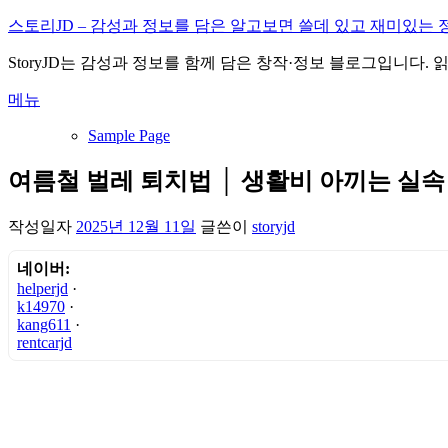
내
스토리JD – 감성과 정보를 담은 알고보면 쓸데 있고 재미있는 
용
StoryJD는 감성과 정보를 함께 담은 창작·정보 블로그입니다.
으
로
메뉴
바
로
Sample Page
가
기
여름철 벌레 퇴치법 │ 생활비 아끼는 실속
작성일자
2025년 12월 11일
글쓴이
storyjd
네이버:
helperjd
·
k14970
·
kang611
·
rentcarjd