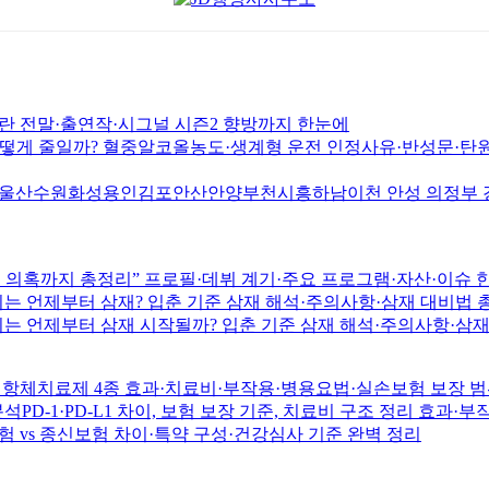
논란 전말·출연작·시그널 시즌2 향방까지 한눈에
게 줄일까? 혈중알코올농도·생계형 운전 인정사유·반성문·탄원
원화성용인김포안산안양부천시흥하남이천 안성 의정부 경남 창
시술 의혹까지 총정리” 프로필·데뷔 계기·주요 프로그램·자산·이슈 
18년생 개띠는 언제부터 삼재? 입춘 기준 삼재 해석·주의사항·삼재 대
14년생 말띠는 언제부터 삼재 시작될까? 입춘 기준 삼재 해석·주의사
 항체치료제 4종 효과·치료비·부작용·병용요법·실손보험 보장 범
PD-1·PD-L1 차이, 보험 보장 기준, 치료비 구조 정리 효과·
 vs 종신보험 차이·특약 구성·건강심사 기준 완벽 정리