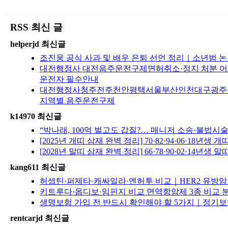
RSS 최신 글
helperjd 최신글
조진웅 공식 사과 및 배우 은퇴 선언 정리｜소년범 
대전행정사 대전음주운전구제면허취소·정지 처분 어떻
운전자 필수안내
대전행정사청주전주천안평택서울부산인천대구광주울산수
지역별 음주운전구제
k14970 최신글
“박나래, 100억 벌고도 갑질?… 매니저 소송·불법
[2025년 개띠 삼재 완벽 정리] 70·82·94·06·
[2028년 말띠 삼재 완벽 정리] 66·78·90·02·
kang611 최신글
허셉틴·퍼제타·캐싸일라·엔허투 비교｜HER2 유방암
키트루다·옵디보·임핀지 비교 면역항암제 3종 비교 분석
생명보험 가입 전 반드시 확인해야 할 5가지｜정기보험
rentcarjd 최신글