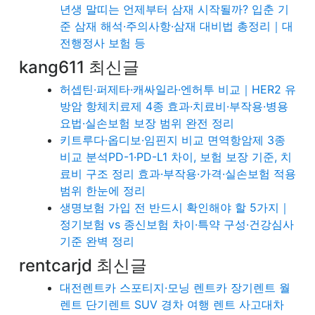
년생 말띠는 언제부터 삼재 시작될까? 입춘 기
준 삼재 해석·주의사항·삼재 대비법 총정리｜대
전행정사 보험 등
kang611 최신글
허셉틴·퍼제타·캐싸일라·엔허투 비교｜HER2 유
방암 항체치료제 4종 효과·치료비·부작용·병용
요법·실손보험 보장 범위 완전 정리
키트루다·옵디보·임핀지 비교 면역항암제 3종
비교 분석PD-1·PD-L1 차이, 보험 보장 기준, 치
료비 구조 정리 효과·부작용·가격·실손보험 적용
범위 한눈에 정리
생명보험 가입 전 반드시 확인해야 할 5가지｜
정기보험 vs 종신보험 차이·특약 구성·건강심사
기준 완벽 정리
rentcarjd 최신글
대전렌트카 스포티지·모닝 렌트카 장기렌트 월
렌트 단기렌트 SUV 경차 여행 렌트 사고대차