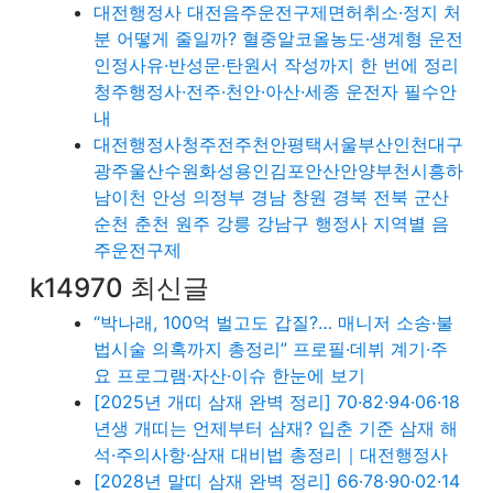
대전행정사 대전음주운전구제면허취소·정지 처
분 어떻게 줄일까? 혈중알코올농도·생계형 운전
인정사유·반성문·탄원서 작성까지 한 번에 정리
청주행정사·전주·천안·아산·세종 운전자 필수안
내
대전행정사청주전주천안평택서울부산인천대구
광주울산수원화성용인김포안산안양부천시흥하
남이천 안성 의정부 경남 창원 경북 전북 군산
순천 춘천 원주 강릉 강남구 행정사 지역별 음
주운전구제
k14970 최신글
“박나래, 100억 벌고도 갑질?… 매니저 소송·불
법시술 의혹까지 총정리” 프로필·데뷔 계기·주
요 프로그램·자산·이슈 한눈에 보기
[2025년 개띠 삼재 완벽 정리] 70·82·94·06·18
년생 개띠는 언제부터 삼재? 입춘 기준 삼재 해
석·주의사항·삼재 대비법 총정리｜대전행정사
[2028년 말띠 삼재 완벽 정리] 66·78·90·02·14