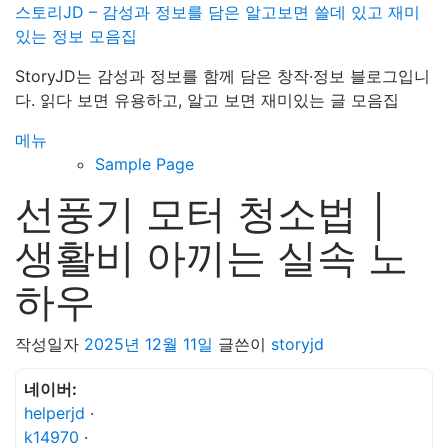
내
스토리JD – 감성과 정보를 담은 알고보면 쓸데 있고 재미
용
있는 정보 모음집
으
StoryJD는 감성과 정보를 함께 담은 창작·정보 블로그입니
로
다. 읽다 보면 유용하고, 알고 보면 재미있는 글 모음집
바
로
메뉴
가
Sample Page
기
선풍기 모터 청소법 │
생활비 아끼는 실속 노
하우
작성일자
2025년 12월 11일
글쓴이
storyjd
네이버:
helperjd
·
k14970
·