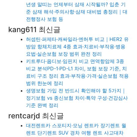
년생 말띠는 언제부터 삼재 시작될까? 입춘 기
준 삼재 해석·주의사항·삼재 대비법 총정리｜대
전행정사 보험 등
kang611 최신글
허셉틴·퍼제타·캐싸일라·엔허투 비교｜HER2 유
방암 항체치료제 4종 효과·치료비·부작용·병용
요법·실손보험 보장 범위 완전 정리
키트루다·옵디보·임핀지 비교 면역항암제 3종
비교 분석PD-1·PD-L1 차이, 보험 보장 기준, 치
료비 구조 정리 효과·부작용·가격·실손보험 적용
범위 한눈에 정리
생명보험 가입 전 반드시 확인해야 할 5가지｜
정기보험 vs 종신보험 차이·특약 구성·건강심사
기준 완벽 정리
rentcarjd 최신글
대전렌트카 스포티지·모닝 렌트카 장기렌트 월
렌트 단기렌트 SUV 경차 여행 렌트 사고대차