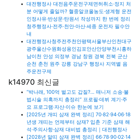
대전행정사 대전음주운전구제면허취소·정지 처
분 어떻게 줄일까? 혈중알코올농도·생계형 운전
인정사유·반성문·탄원서 작성까지 한 번에 정리
청주행정사·전주·천안·아산·세종 운전자 필수안
내
대전행정사청주전주천안평택서울부산인천대구
광주울산수원화성용인김포안산안양부천시흥하
남이천 안성 의정부 경남 창원 경북 전북 군산
순천 춘천 원주 강릉 강남구 행정사 지역별 음
주운전구제
k14970 최신글
“박나래, 100억 벌고도 갑질?… 매니저 소송·불
법시술 의혹까지 총정리” 프로필·데뷔 계기·주
요 프로그램·자산·이슈 한눈에 보기
[2025년 개띠 삼재 완벽 정리] 70·82·94·06·18
년생 개띠는 언제부터 삼재? 입춘 기준 삼재 해
석·주의사항·삼재 대비법 총정리｜대전행정사
[2028년 말띠 삼재 완벽 정리] 66·78·90·02·14