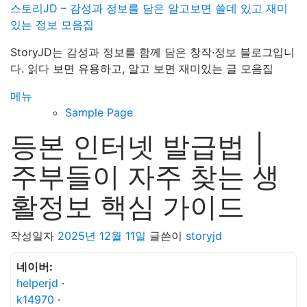
내
스토리JD – 감성과 정보를 담은 알고보면 쓸데 있고 재미
용
있는 정보 모음집
으
StoryJD는 감성과 정보를 함께 담은 창작·정보 블로그입니
로
다. 읽다 보면 유용하고, 알고 보면 재미있는 글 모음집
바
로
메뉴
가
Sample Page
기
등본 인터넷 발급법 │
주부들이 자주 찾는 생
활정보 핵심 가이드
작성일자
2025년 12월 11일
글쓴이
storyjd
네이버:
helperjd
·
k14970
·