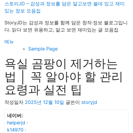
내
스토리JD – 감성과 정보를 담은 알고보면 쓸데 있고 재미
용
있는 정보 모음집
으
StoryJD는 감성과 정보를 함께 담은 창작·정보 블로그입니
로
다. 읽다 보면 유용하고, 알고 보면 재미있는 글 모음집
바
로
메뉴
가
Sample Page
기
욕실 곰팡이 제거하는
법 │ 꼭 알아야 할 관리
요령과 실전 팁
작성일자
2025년 12월 10일
글쓴이
storyjd
네이버:
helperjd
·
k14970
·