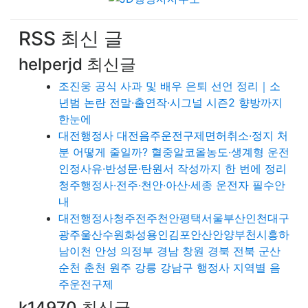
RSS 최신 글
helperjd 최신글
조진웅 공식 사과 및 배우 은퇴 선언 정리｜소
년범 논란 전말·출연작·시그널 시즌2 향방까지
한눈에
대전행정사 대전음주운전구제면허취소·정지 처
분 어떻게 줄일까? 혈중알코올농도·생계형 운전
인정사유·반성문·탄원서 작성까지 한 번에 정리
청주행정사·전주·천안·아산·세종 운전자 필수안
내
대전행정사청주전주천안평택서울부산인천대구
광주울산수원화성용인김포안산안양부천시흥하
남이천 안성 의정부 경남 창원 경북 전북 군산
순천 춘천 원주 강릉 강남구 행정사 지역별 음
주운전구제
k14970 최신글