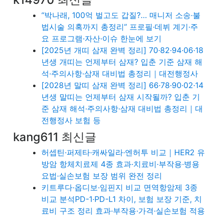
“박나래, 100억 벌고도 갑질?… 매니저 소송·불
법시술 의혹까지 총정리” 프로필·데뷔 계기·주
요 프로그램·자산·이슈 한눈에 보기
[2025년 개띠 삼재 완벽 정리] 70·82·94·06·18
년생 개띠는 언제부터 삼재? 입춘 기준 삼재 해
석·주의사항·삼재 대비법 총정리｜대전행정사
[2028년 말띠 삼재 완벽 정리] 66·78·90·02·14
년생 말띠는 언제부터 삼재 시작될까? 입춘 기
준 삼재 해석·주의사항·삼재 대비법 총정리｜대
전행정사 보험 등
kang611 최신글
허셉틴·퍼제타·캐싸일라·엔허투 비교｜HER2 유
방암 항체치료제 4종 효과·치료비·부작용·병용
요법·실손보험 보장 범위 완전 정리
키트루다·옵디보·임핀지 비교 면역항암제 3종
비교 분석PD-1·PD-L1 차이, 보험 보장 기준, 치
료비 구조 정리 효과·부작용·가격·실손보험 적용