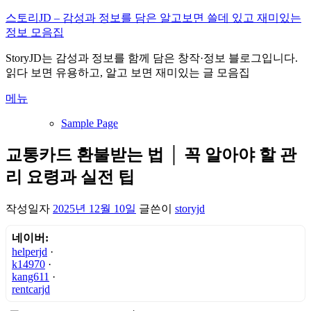
내
스토리JD – 감성과 정보를 담은 알고보면 쓸데 있고 재미있는
용
정보 모음집
으
StoryJD는 감성과 정보를 함께 담은 창작·정보 블로그입니다.
로
읽다 보면 유용하고, 알고 보면 재미있는 글 모음집
바
로
메뉴
가
기
Sample Page
교통카드 환불받는 법 │ 꼭 알아야 할 관
리 요령과 실전 팁
작성일자
2025년 12월 10일
글쓴이
storyjd
네이버:
helperjd
·
k14970
·
kang611
·
rentcarjd