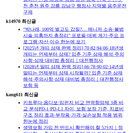
천 춘천 원주 강릉 강남구 행정사 지역별 음주운전
구제
k14970 최신글
“박나래, 100억 벌고도 갑질?… 매니저 소송·불법
시술 의혹까지 총정리” 프로필·데뷔 계기·주요 프
로그램·자산·이슈 한눈에 보기
[2025년 개띠 삼재 완벽 정리] 70·82·94·06·18년생
개띠는 언제부터 삼재? 입춘 기준 삼재 해석·주의
사항·삼재 대비법 총정리｜대전행정사
[2028년 말띠 삼재 완벽 정리] 66·78·90·02·14년생
말띠는 언제부터 삼재 시작될까? 입춘 기준 삼재
해석·주의사항·삼재 대비법 총정리｜대전행정사
보험 등
kang611 최신글
키트루다·옵디보·임핀지 비교 면역항암제 3종 비
교 분석PD-1·PD-L1 차이, 보험 보장 기준, 치료비
구조 정리 효과·부작용·가격·실손보험 적용 범위
한눈에 정리
생명보험 가입 전 반드시 확인해야 할 5가지｜정