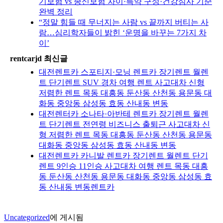
기보험 vs 종신보험 차이·특약 구성·건강심사 기준
완벽 정리
“정말 힘들 때 무너지는 사람 vs 끝까지 버티는 사
람…심리학자들이 밝힌 ‘운명을 바꾸는 7가지 차
이’
rentcarjd 최신글
대전렌트카 스포티지·모닝 렌트카 장기렌트 월렌
트 단기렌트 SUV 경차 여행 렌트 사고대차 신형
저렴한 렌트 목동 대흥동 둔산동 산천동 용문동 대
화동 중앙동 삼성동 효동 산내동 변동
대전렌터카 소나타·아반테 렌트카 장기렌트 월렌
트 단기렌트 전연령 비즈니스 출퇴근 사고대차 신
형 저렴한 렌트 목동 대흥동 둔산동 산천동 용문동
대화동 중앙동 삼성동 효동 산내동 변동
대전렌트카 카니발 렌트카 장기렌트 월렌트 단기
렌트 9인승 11인승 사고대차 여행 렌트 목동 대흥
동 둔산동 산천동 용문동 대화동 중앙동 삼성동 효
동 산내동 변동렌트카
Uncategorized
에 게시됨