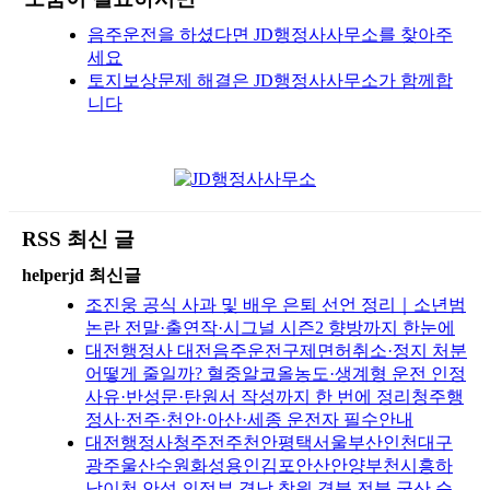
음주운전을 하셨다면 JD행정사사무소를 찾아주
세요
토지보상문제 해결은 JD행정사사무소가 함께합
니다
RSS 최신 글
helperjd 최신글
조진웅 공식 사과 및 배우 은퇴 선언 정리｜소년범
논란 전말·출연작·시그널 시즌2 향방까지 한눈에
대전행정사 대전음주운전구제면허취소·정지 처분
어떻게 줄일까? 혈중알코올농도·생계형 운전 인정
사유·반성문·탄원서 작성까지 한 번에 정리청주행
정사·전주·천안·아산·세종 운전자 필수안내
대전행정사청주전주천안평택서울부산인천대구
광주울산수원화성용인김포안산안양부천시흥하
남이천 안성 의정부 경남 창원 경북 전북 군산 순