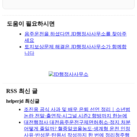
도움이 필요하시면
음주운전을 하셨다면 JD행정사사무소를 찾아주
세요
토지보상문제 해결은 JD행정사사무소가 함께합
니다
RSS 최신 글
helperjd 최신글
조진웅 공식 사과 및 배우 은퇴 선언 정리｜소년범
논란 전말·출연작·시그널 시즌2 향방까지 한눈에
대전행정사 대전음주운전구제면허취소·정지 처분
어떻게 줄일까? 혈중알코올농도·생계형 운전 인정
사유·반성문·탄원서 작성까지 한 번에 정리청주행