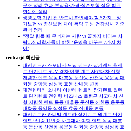
구조 정리 효과·부작용·가격·실손보험 적용 범위
한눈에 정리
생명보험 가입 전 반드시 확인해야 할 5가지｜정
기보험 vs 종신보험 차이·특약 구성·건강심사 기준
완벽 정리
“정말 힘들 때 무너지는 사람 vs 끝까지 버티는 사
람…심리학자들이 밝힌 ‘운명을 바꾸는 7가지 차
이’
rentcarjd 최신글
대전렌트카 스포티지·모닝 렌트카 장기렌트 월렌
트 단기렌트 SUV 경차 여행 렌트 사고대차 신형
저렴한 렌트 목동 대흥동 둔산동 산천동 용문동 대
화동 중앙동 삼성동 효동 산내동 변동
대전렌터카 소나타·아반테 렌트카 장기렌트 월렌
트 단기렌트 전연령 비즈니스 출퇴근 사고대차 신
형 저렴한 렌트 목동 대흥동 둔산동 산천동 용문동
대화동 중앙동 삼성동 효동 산내동 변동
대전렌트카 카니발 렌트카 장기렌트 월렌트 단기
렌트 9인승 11인승 사고대차 여행 렌트 목동 대흥
동 둔산동 산천동 용문동 대화동 중앙동 삼성동 효