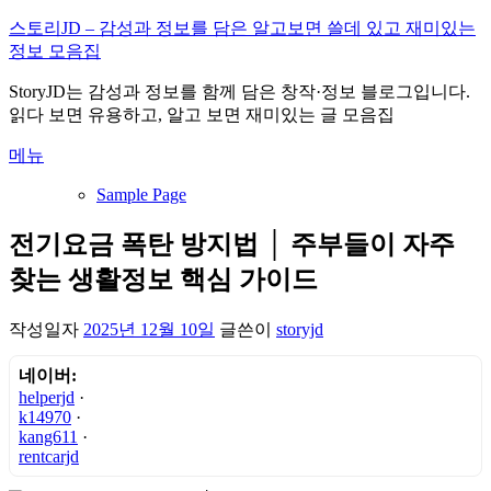
내
스토리JD – 감성과 정보를 담은 알고보면 쓸데 있고 재미있는
용
정보 모음집
으
StoryJD는 감성과 정보를 함께 담은 창작·정보 블로그입니다.
로
읽다 보면 유용하고, 알고 보면 재미있는 글 모음집
바
로
메뉴
가
기
Sample Page
전기요금 폭탄 방지법 │ 주부들이 자주
찾는 생활정보 핵심 가이드
작성일자
2025년 12월 10일
글쓴이
storyjd
네이버:
helperjd
·
k14970
·
kang611
·
rentcarjd