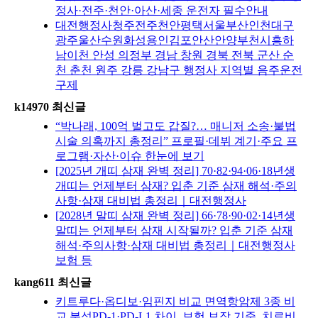
정사·전주·천안·아산·세종 운전자 필수안내
대전행정사청주전주천안평택서울부산인천대구
광주울산수원화성용인김포안산안양부천시흥하
남이천 안성 의정부 경남 창원 경북 전북 군산 순
천 춘천 원주 강릉 강남구 행정사 지역별 음주운전
구제
k14970 최신글
“박나래, 100억 벌고도 갑질?… 매니저 소송·불법
시술 의혹까지 총정리” 프로필·데뷔 계기·주요 프
로그램·자산·이슈 한눈에 보기
[2025년 개띠 삼재 완벽 정리] 70·82·94·06·18년생
개띠는 언제부터 삼재? 입춘 기준 삼재 해석·주의
사항·삼재 대비법 총정리｜대전행정사
[2028년 말띠 삼재 완벽 정리] 66·78·90·02·14년생
말띠는 언제부터 삼재 시작될까? 입춘 기준 삼재
해석·주의사항·삼재 대비법 총정리｜대전행정사
보험 등
kang611 최신글
키트루다·옵디보·임핀지 비교 면역항암제 3종 비
교 분석PD-1·PD-L1 차이, 보험 보장 기준, 치료비