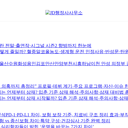
논란 전말·출연작·시그널 시즌2 향방까지 한눈에
게 줄일까? 혈중알코올농도·생계형 운전 인정사유·반성문·탄원
원화성용인김포안산안양부천시흥하남이천 안성 의정부 경남 창
시술 의혹까지 총정리” 프로필·데뷔 계기·주요 프로그램·자산·이슈 
18년생 개띠는 언제부터 삼재? 입춘 기준 삼재 해석·주의사항·삼재 대
14년생 말띠는 언제부터 삼재 시작될까? 입춘 기준 삼재 해석·주의사
PD-1·PD-L1 차이, 보험 보장 기준, 치료비 구조 정리 효과·
 vs 종신보험 차이·특약 구성·건강심사 기준 완벽 정리
…심리학자들이 밝힌 ‘운명을 바꾸는 7가지 차이’