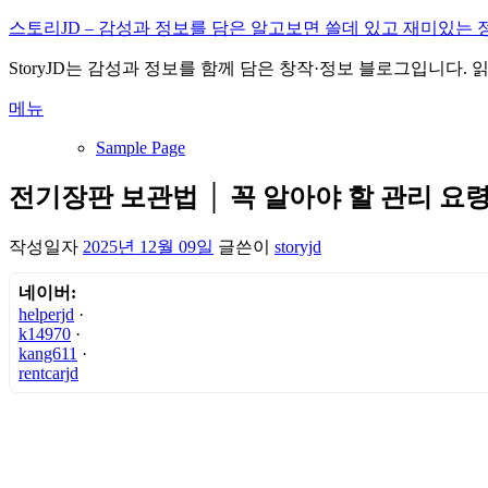
내
스토리JD – 감성과 정보를 담은 알고보면 쓸데 있고 재미있는 
용
StoryJD는 감성과 정보를 함께 담은 창작·정보 블로그입니다.
으
로
메뉴
바
로
Sample Page
가
기
전기장판 보관법 │ 꼭 알아야 할 관리 요
작성일자
2025년 12월 09일
글쓴이
storyjd
네이버:
helperjd
·
k14970
·
kang611
·
rentcarjd