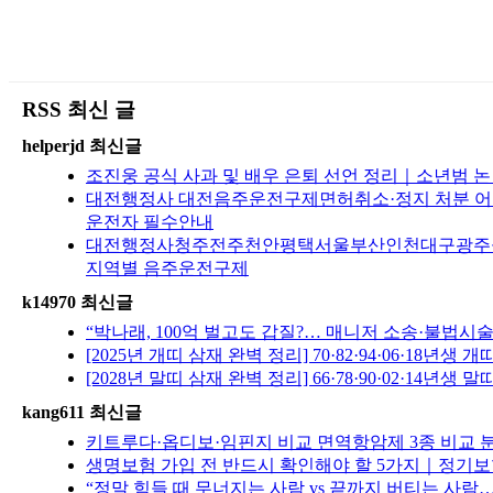
RSS 최신 글
helperjd 최신글
조진웅 공식 사과 및 배우 은퇴 선언 정리｜소년범 
대전행정사 대전음주운전구제면허취소·정지 처분 어떻
운전자 필수안내
대전행정사청주전주천안평택서울부산인천대구광주울산수
지역별 음주운전구제
k14970 최신글
“박나래, 100억 벌고도 갑질?… 매니저 소송·불법
[2025년 개띠 삼재 완벽 정리] 70·82·94·06·
[2028년 말띠 삼재 완벽 정리] 66·78·90·02·
kang611 최신글
키트루다·옵디보·임핀지 비교 면역항암제 3종 비교 분석
생명보험 가입 전 반드시 확인해야 할 5가지｜정기보험
“정말 힘들 때 무너지는 사람 vs 끝까지 버티는 사람