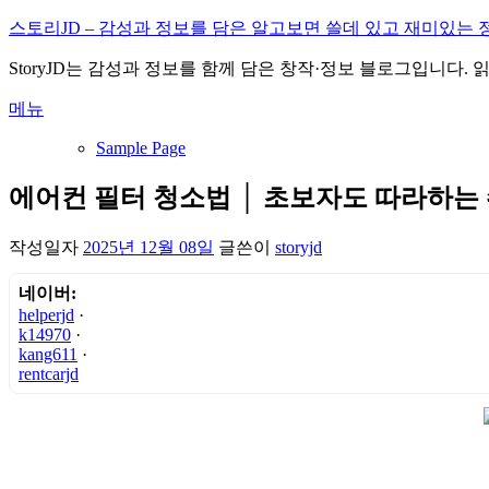
내
스토리JD – 감성과 정보를 담은 알고보면 쓸데 있고 재미있는 
용
StoryJD는 감성과 정보를 함께 담은 창작·정보 블로그입니다.
으
로
메뉴
바
로
Sample Page
가
기
에어컨 필터 청소법 │ 초보자도 따라하는
작성일자
2025년 12월 08일
글쓴이
storyjd
네이버:
helperjd
·
k14970
·
kang611
·
rentcarjd