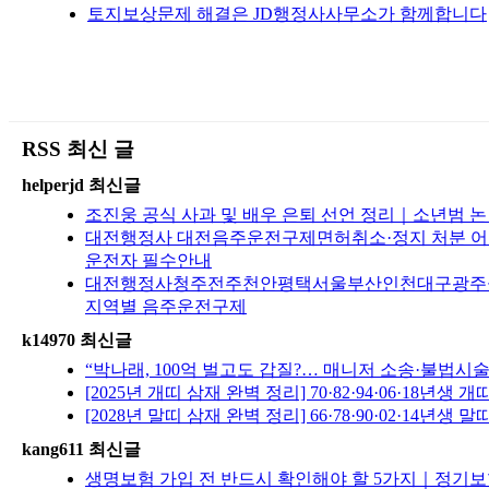
토지보상문제 해결은 JD행정사사무소가 함께합니다
RSS 최신 글
helperjd 최신글
조진웅 공식 사과 및 배우 은퇴 선언 정리｜소년범 
대전행정사 대전음주운전구제면허취소·정지 처분 어떻
운전자 필수안내
대전행정사청주전주천안평택서울부산인천대구광주울산수
지역별 음주운전구제
k14970 최신글
“박나래, 100억 벌고도 갑질?… 매니저 소송·불법
[2025년 개띠 삼재 완벽 정리] 70·82·94·06·
[2028년 말띠 삼재 완벽 정리] 66·78·90·02·
kang611 최신글
생명보험 가입 전 반드시 확인해야 할 5가지｜정기보험