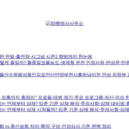
논란 전말·출연작·시그널 시즌2 향방까지 한눈에
게 줄일까? 혈중알코올농도·생계형 운전 인정사유·반성문·탄원
원화성용인김포안산안양부천시흥하남이천 안성 의정부 경남 창
시술 의혹까지 총정리” 프로필·데뷔 계기·주요 프로그램·자산·이슈 
18년생 개띠는 언제부터 삼재? 입춘 기준 삼재 해석·주의사항·삼재 대
14년생 말띠는 언제부터 삼재 시작될까? 입춘 기준 삼재 해석·주의사
 vs 종신보험 차이·특약 구성·건강심사 기준 완벽 정리