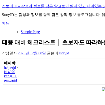
내
스토리JD – 감성과 정보를 담은 알고보면 쓸데 있고 재미있는 
용
StoryJD는 감성과 정보를 함께 담은 창작·정보 블로그입니다.
으
로
메뉴
바
로
Sample Page
가
기
태풍 대비 체크리스트 │ 초보자도 따라하
작성일자
2025년 12월 08일
글쓴이
storyjd
네이버:
helperjd
·
k14970
·
kang611
·
rentcarjd