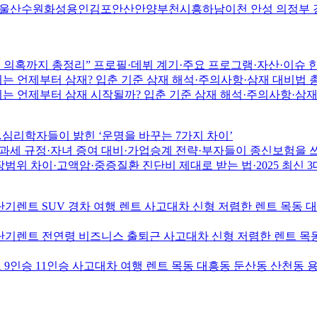
원화성용인김포안산안양부천시흥하남이천 안성 의정부 경남 창
시술 의혹까지 총정리” 프로필·데뷔 계기·주요 프로그램·자산·이슈 
18년생 개띠는 언제부터 삼재? 입춘 기준 삼재 해석·주의사항·삼재 대
14년생 말띠는 언제부터 삼재 시작될까? 입춘 기준 삼재 해석·주의사
…심리학자들이 밝힌 ‘운명을 바꾸는 7가지 차이’
 규정·자녀 증여 대비·가업승계 전략·부자들이 종신보험을 쓰는
 차이·고액암·중증질환 진단비 제대로 받는 법·2025 최신 3
기렌트 SUV 경차 여행 렌트 사고대차 신형 저렴한 렌트 목동 
기렌트 전연령 비즈니스 출퇴근 사고대차 신형 저렴한 렌트 목동
9인승 11인승 사고대차 여행 렌트 목동 대흥동 둔산동 산천동 