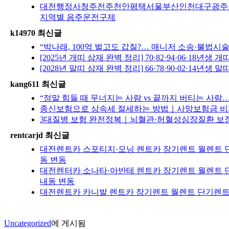
대전행정사청주전주천안평택서울부산인천대구광주울산수
지역별 음주운전구제
k14970 최신글
“박나래, 100억 벌고도 갑질?… 매니저 소송·불법
[2025년 개띠 삼재 완벽 정리] 70·82·94·06·
[2028년 말띠 삼재 완벽 정리] 66·78·90·02·
kang611 최신글
“정말 힘들 때 무너지는 사람 vs 끝까지 버티는 사람
종신보험으로 상속세 절세하는 방법｜사망보험금 비과세
3대질병 보험 완전정복｜뇌혈관·허혈성심장질환 보장범위
rentcarjd 최신글
대전렌트카 스포티지·모닝 렌트카 장기렌트 월렌트 단
동 변동
대전렌터카 소나타·아반테 렌트카 장기렌트 월렌트 단
내동 변동
대전렌트카 카니발 렌트카 장기렌트 월렌트 단기렌트 
Uncategorized
에 게시됨