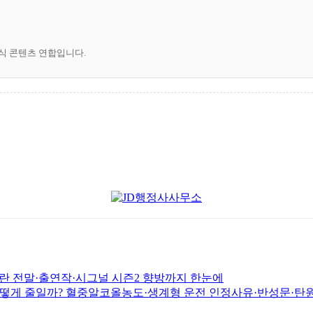
공식 콘텐츠 연합입니다.
논란 전말·출연작·시그널 시즌2 향방까지 한눈에
게 줄일까? 혈중알코올농도·생계형 운전 인정사유·반성문·탄원