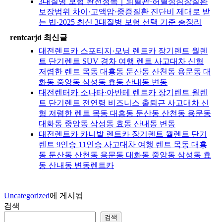
3대질병 보험 완전정복｜뇌혈관·허혈성심장질환
보장범위 차이·고액암·중증질환 진단비 제대로 받
는 법·2025 최신 3대질병 보험 선택 기준 총정리
rentcarjd 최신글
대전렌트카 스포티지·모닝 렌트카 장기렌트 월렌
트 단기렌트 SUV 경차 여행 렌트 사고대차 신형
저렴한 렌트 목동 대흥동 둔산동 산천동 용문동 대
화동 중앙동 삼성동 효동 산내동 변동
대전렌터카 소나타·아반테 렌트카 장기렌트 월렌
트 단기렌트 전연령 비즈니스 출퇴근 사고대차 신
형 저렴한 렌트 목동 대흥동 둔산동 산천동 용문동
대화동 중앙동 삼성동 효동 산내동 변동
대전렌트카 카니발 렌트카 장기렌트 월렌트 단기
렌트 9인승 11인승 사고대차 여행 렌트 목동 대흥
동 둔산동 산천동 용문동 대화동 중앙동 삼성동 효
동 산내동 변동렌트카
Uncategorized
에 게시됨
검색
검색