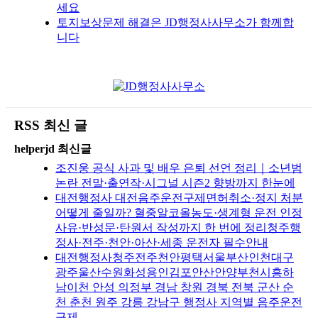
세요
토지보상문제 해결은 JD행정사사무소가 함께합
니다
RSS 최신 글
helperjd 최신글
조진웅 공식 사과 및 배우 은퇴 선언 정리｜소년범
논란 전말·출연작·시그널 시즌2 향방까지 한눈에
대전행정사 대전음주운전구제면허취소·정지 처분
어떻게 줄일까? 혈중알코올농도·생계형 운전 인정
사유·반성문·탄원서 작성까지 한 번에 정리청주행
정사·전주·천안·아산·세종 운전자 필수안내
대전행정사청주전주천안평택서울부산인천대구
광주울산수원화성용인김포안산안양부천시흥하
남이천 안성 의정부 경남 창원 경북 전북 군산 순
천 춘천 원주 강릉 강남구 행정사 지역별 음주운전
구제