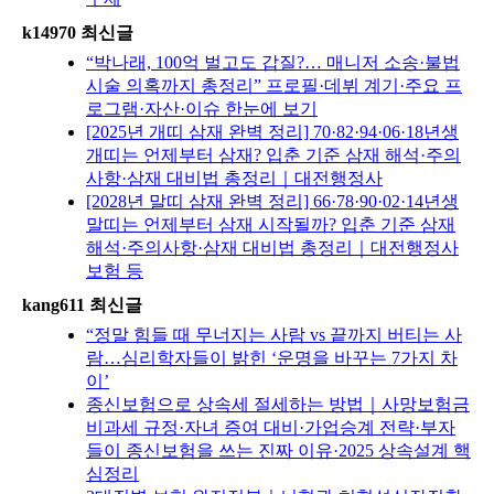
k14970 최신글
“박나래, 100억 벌고도 갑질?… 매니저 소송·불법
시술 의혹까지 총정리” 프로필·데뷔 계기·주요 프
로그램·자산·이슈 한눈에 보기
[2025년 개띠 삼재 완벽 정리] 70·82·94·06·18년생
개띠는 언제부터 삼재? 입춘 기준 삼재 해석·주의
사항·삼재 대비법 총정리｜대전행정사
[2028년 말띠 삼재 완벽 정리] 66·78·90·02·14년생
말띠는 언제부터 삼재 시작될까? 입춘 기준 삼재
해석·주의사항·삼재 대비법 총정리｜대전행정사
보험 등
kang611 최신글
“정말 힘들 때 무너지는 사람 vs 끝까지 버티는 사
람…심리학자들이 밝힌 ‘운명을 바꾸는 7가지 차
이’
종신보험으로 상속세 절세하는 방법｜사망보험금
비과세 규정·자녀 증여 대비·가업승계 전략·부자
들이 종신보험을 쓰는 진짜 이유·2025 상속설계 핵
심정리