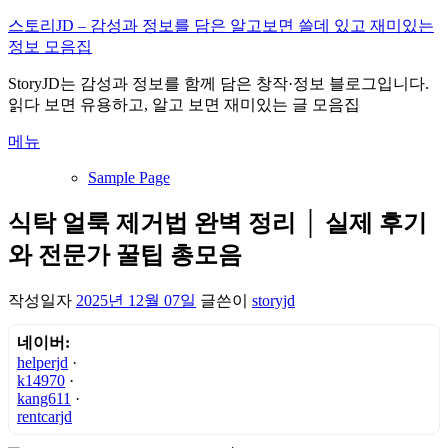
내
스토리JD – 감성과 정보를 담은 알고보면 쓸데 있고 재미있는
용
정보 모음집
으
StoryJD는 감성과 정보를 함께 담은 창작·정보 블로그입니다.
로
읽다 보면 유용하고, 알고 보면 재미있는 글 모음집
바
로
메뉴
가
기
Sample Page
식탁 얼룩 제거법 완벽 정리 │ 실제 후기
와 전문가 꿀팁 총모음
작성일자
2025년 12월 07일
글쓴이
storyjd
네이버:
helperjd
·
k14970
·
kang611
·
rentcarjd