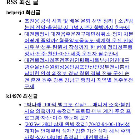
RSS 최신 글
helperjd 최신글
조진웅 공식 사과 및 배우 은퇴 선언 정리｜소년범
논란 전말·출연작·시그널 시즌2 향방까지 한눈에
대전행정사 대전음주운전구제면허취소·정지 처분
어떻게 줄일까? 혈중알코올농도·생계형 운전 인정
사유·반성문·탄원서 작성까지 한 번에 정리청주행
정사·전주·천안·아산·세종 운전자 필수안내
대전행정사청주전주천안평택서울부산인천대구
광주울산수원화성용인김포안산안양부천시흥하
남이천 안성 의정부 경남 창원 경북 전북 군산 순
천 춘천 원주 강릉 강남구 행정사 지역별 음주운전
구제
k14970 최신글
“박나래, 100억 벌고도 갑질?… 매니저 소송·불법
시술 의혹까지 총정리” 프로필·데뷔 계기·주요 프
로그램·자산·이슈 한눈에 보기
[2025년 개띠 삼재 완벽 정리] 70·82·94·06·18년생
개띠는 언제부터 삼재? 입춘 기준 삼재 해석·주의
사항·삼재 대비법 총정리｜대전행정사