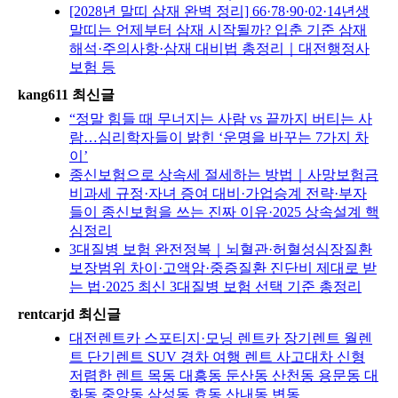
[2028년 말띠 삼재 완벽 정리] 66·78·90·02·14년생
말띠는 언제부터 삼재 시작될까? 입춘 기준 삼재
해석·주의사항·삼재 대비법 총정리｜대전행정사
보험 등
kang611 최신글
“정말 힘들 때 무너지는 사람 vs 끝까지 버티는 사
람…심리학자들이 밝힌 ‘운명을 바꾸는 7가지 차
이’
종신보험으로 상속세 절세하는 방법｜사망보험금
비과세 규정·자녀 증여 대비·가업승계 전략·부자
들이 종신보험을 쓰는 진짜 이유·2025 상속설계 핵
심정리
3대질병 보험 완전정복｜뇌혈관·허혈성심장질환
보장범위 차이·고액암·중증질환 진단비 제대로 받
는 법·2025 최신 3대질병 보험 선택 기준 총정리
rentcarjd 최신글
대전렌트카 스포티지·모닝 렌트카 장기렌트 월렌
트 단기렌트 SUV 경차 여행 렌트 사고대차 신형
저렴한 렌트 목동 대흥동 둔산동 산천동 용문동 대
화동 중앙동 삼성동 효동 산내동 변동