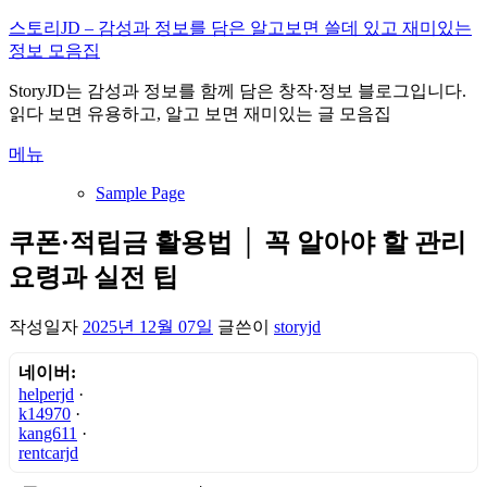
내
스토리JD – 감성과 정보를 담은 알고보면 쓸데 있고 재미있는
용
정보 모음집
으
StoryJD는 감성과 정보를 함께 담은 창작·정보 블로그입니다.
로
읽다 보면 유용하고, 알고 보면 재미있는 글 모음집
바
로
메뉴
가
기
Sample Page
쿠폰·적립금 활용법 │ 꼭 알아야 할 관리
요령과 실전 팁
작성일자
2025년 12월 07일
글쓴이
storyjd
네이버:
helperjd
·
k14970
·
kang611
·
rentcarjd