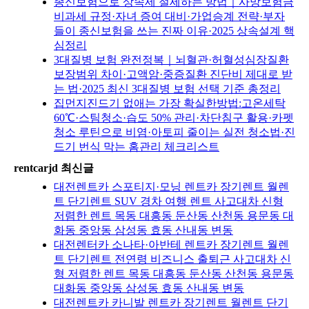
종신보험으로 상속세 절세하는 방법｜사망보험금
비과세 규정·자녀 증여 대비·가업승계 전략·부자
들이 종신보험을 쓰는 진짜 이유·2025 상속설계 핵
심정리
3대질병 보험 완전정복｜뇌혈관·허혈성심장질환
보장범위 차이·고액암·중증질환 진단비 제대로 받
는 법·2025 최신 3대질병 보험 선택 기준 총정리
집먼지진드기 없애는 가장 확실한방법:고온세탁
60℃·스팀청소·습도 50% 관리·차단침구 활용·카펫
청소 루틴으로 비염·아토피 줄이는 실전 청소법·진
드기 번식 막는 홈관리 체크리스트
rentcarjd 최신글
대전렌트카 스포티지·모닝 렌트카 장기렌트 월렌
트 단기렌트 SUV 경차 여행 렌트 사고대차 신형
저렴한 렌트 목동 대흥동 둔산동 산천동 용문동 대
화동 중앙동 삼성동 효동 산내동 변동
대전렌터카 소나타·아반테 렌트카 장기렌트 월렌
트 단기렌트 전연령 비즈니스 출퇴근 사고대차 신
형 저렴한 렌트 목동 대흥동 둔산동 산천동 용문동
대화동 중앙동 삼성동 효동 산내동 변동
대전렌트카 카니발 렌트카 장기렌트 월렌트 단기