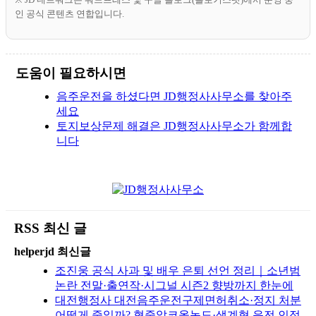
인 공식 콘텐츠 연합입니다.
도움이 필요하시면
음주운전을 하셨다면 JD행정사사무소를 찾아주
세요
토지보상문제 해결은 JD행정사사무소가 함께합
니다
RSS 최신 글
helperjd 최신글
조진웅 공식 사과 및 배우 은퇴 선언 정리｜소년범
논란 전말·출연작·시그널 시즌2 향방까지 한눈에
대전행정사 대전음주운전구제면허취소·정지 처분
어떻게 줄일까? 혈중알코올농도·생계형 운전 인정