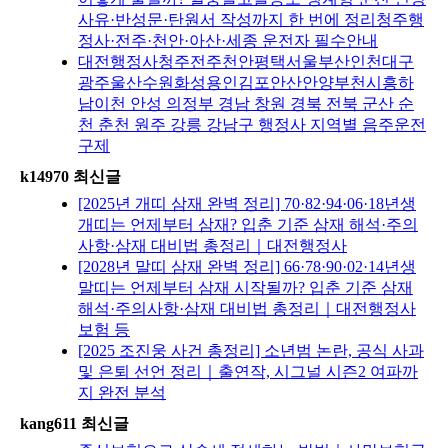
사유·반성문·탄원서 작성까지 한 번에 정리청주행
정사·전주·천안·아산·세종 운전자 필수안내
대전행정사청주전주천안평택서울부산인천대구
광주울산수원화성용인김포안산안양부천시흥하
남이천 안성 의정부 경남 창원 경북 전북 군산 순
천 춘천 원주 강릉 강남구 행정사 지역별 음주운전
구제
k14970 최신글
[2025년 개띠 삼재 완벽 정리] 70·82·94·06·18년생
개띠는 언제부터 삼재? 입춘 기준 삼재 해석·주의
사항·삼재 대비법 총정리｜대전행정사
[2028년 말띠 삼재 완벽 정리] 66·78·90·02·14년생
말띠는 언제부터 삼재 시작될까? 입춘 기준 삼재
해석·주의사항·삼재 대비법 총정리｜대전행정사
보험 등
[2025 조진웅 사건 총정리] 소년범 논란, 공식 사과
및 은퇴 선언 정리｜출연작, 시그널 시즌2 여파까
지 완전 분석
kang611 최신글