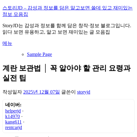
내
스토리JD – 감성과 정보를 담은 알고보면 쓸데 있고 재미있는
용
정보 모음집
으
StoryJD는 감성과 정보를 함께 담은 창작·정보 블로그입니다.
로
읽다 보면 유용하고, 알고 보면 재미있는 글 모음집
바
로
메뉴
가
기
Sample Page
계란 보관법 │ 꼭 알아야 할 관리 요령과
실전 팁
작성일자
2025년 12월 07일
글쓴이
storyjd
네이버:
helperjd
·
k14970
·
kang611
·
rentcarjd