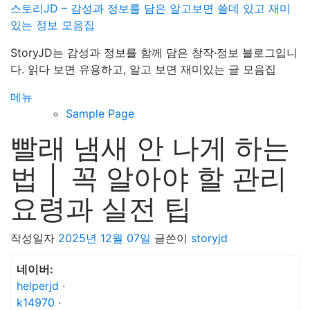
내
스토리JD – 감성과 정보를 담은 알고보면 쓸데 있고 재미
용
있는 정보 모음집
으
StoryJD는 감성과 정보를 함께 담은 창작·정보 블로그입니
로
다. 읽다 보면 유용하고, 알고 보면 재미있는 글 모음집
바
로
메뉴
가
Sample Page
기
빨래 냄새 안 나게 하는
법 │ 꼭 알아야 할 관리
요령과 실전 팁
작성일자
2025년 12월 07일
글쓴이
storyjd
네이버:
helperjd
·
k14970
·