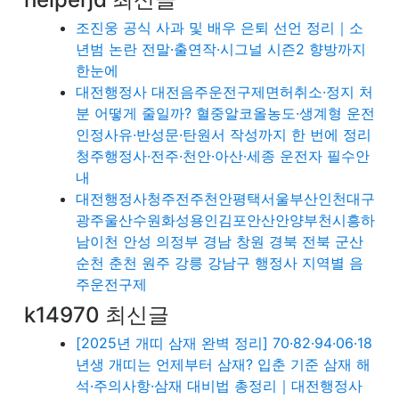
조진웅 공식 사과 및 배우 은퇴 선언 정리｜소
년범 논란 전말·출연작·시그널 시즌2 향방까지
한눈에
대전행정사 대전음주운전구제면허취소·정지 처
분 어떻게 줄일까? 혈중알코올농도·생계형 운전
인정사유·반성문·탄원서 작성까지 한 번에 정리
청주행정사·전주·천안·아산·세종 운전자 필수안
내
대전행정사청주전주천안평택서울부산인천대구
광주울산수원화성용인김포안산안양부천시흥하
남이천 안성 의정부 경남 창원 경북 전북 군산
순천 춘천 원주 강릉 강남구 행정사 지역별 음
주운전구제
k14970 최신글
[2025년 개띠 삼재 완벽 정리] 70·82·94·06·18
년생 개띠는 언제부터 삼재? 입춘 기준 삼재 해
석·주의사항·삼재 대비법 총정리｜대전행정사