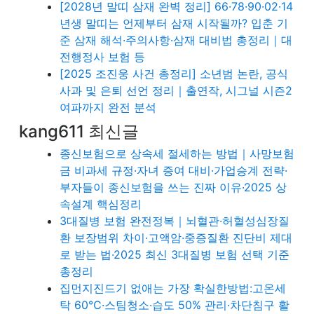
[2028년 말띠 삼재 완벽 정리] 66·78·90·02·14
년생 말띠는 언제부터 삼재 시작될까? 입춘 기
준 삼재 해석·주의사항·삼재 대비법 총정리｜대
전행정사 보험 등
[2025 조진웅 사건 총정리] 소년범 논란, 공식
사과 및 은퇴 선언 정리｜출연작, 시그널 시즌2
여파까지 완전 분석
kang611 최신글
종신보험으로 상속세 절세하는 방법｜사망보험
금 비과세 규정·자녀 증여 대비·가업승계 전략·
부자들이 종신보험을 쓰는 진짜 이유·2025 상
속설계 핵심정리
3대질병 보험 완전정복｜뇌혈관·허혈성심장질
환 보장범위 차이·고액암·중증질환 진단비 제대
로 받는 법·2025 최신 3대질병 보험 선택 기준
총정리
집먼지진드기 없애는 가장 확실한방법:고온세
탁 60℃·스팀청소·습도 50% 관리·차단침구 활