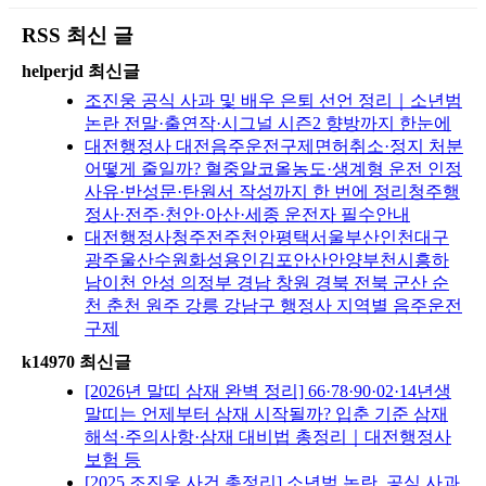
RSS 최신 글
helperjd 최신글
조진웅 공식 사과 및 배우 은퇴 선언 정리｜소년범
논란 전말·출연작·시그널 시즌2 향방까지 한눈에
대전행정사 대전음주운전구제면허취소·정지 처분
어떻게 줄일까? 혈중알코올농도·생계형 운전 인정
사유·반성문·탄원서 작성까지 한 번에 정리청주행
정사·전주·천안·아산·세종 운전자 필수안내
대전행정사청주전주천안평택서울부산인천대구
광주울산수원화성용인김포안산안양부천시흥하
남이천 안성 의정부 경남 창원 경북 전북 군산 순
천 춘천 원주 강릉 강남구 행정사 지역별 음주운전
구제
k14970 최신글
[2026년 말띠 삼재 완벽 정리] 66·78·90·02·14년생
말띠는 언제부터 삼재 시작될까? 입춘 기준 삼재
해석·주의사항·삼재 대비법 총정리｜대전행정사
보험 등
[2025 조진웅 사건 총정리] 소년범 논란, 공식 사과