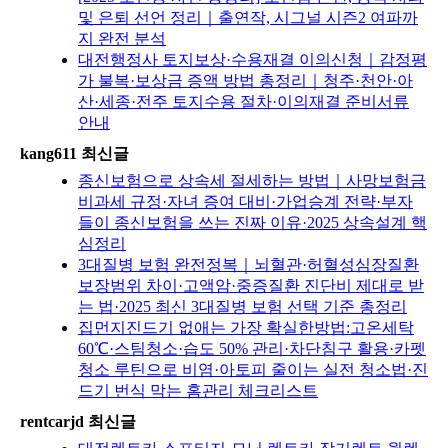
및 은퇴 선언 정리｜출연작, 시그널 시즌2 여파까
지 완전 분석
대전행정사 토지보상·수용재결 이의신청｜감정평
가 불복·보상금 증액 방법 총정리｜청주·천안·아
산·세종·전주 토지수용 절차·이의재결 준비서류
안내
kang611 최신글
종신보험으로 상속세 절세하는 방법｜사망보험금
비과세 규정·자녀 증여 대비·가업승계 전략·부자
들이 종신보험을 쓰는 진짜 이유·2025 상속설계 핵
심정리
3대질병 보험 완전정복｜뇌혈관·허혈성심장질환
보장범위 차이·고액암·중증질환 진단비 제대로 받
는 법·2025 최신 3대질병 보험 선택 기준 총정리
집먼지진드기 없애는 가장 확실한방법:고온세탁
60℃·스팀청소·습도 50% 관리·차단침구 활용·카펫
청소 루틴으로 비염·아토피 줄이는 실전 청소법·진
드기 번식 막는 홈관리 체크리스트
rentcarjd 최신글