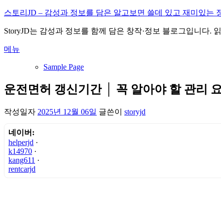
내
스토리JD – 감성과 정보를 담은 알고보면 쓸데 있고 재미있는 
용
StoryJD는 감성과 정보를 함께 담은 창작·정보 블로그입니다.
으
로
메뉴
바
로
Sample Page
가
기
운전면허 갱신기간 │ 꼭 알아야 할 관리 
작성일자
2025년 12월 06일
글쓴이
storyjd
네이버:
helperjd
·
k14970
·
kang611
·
rentcarjd