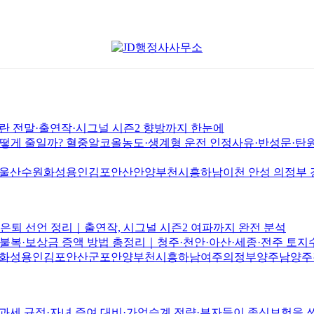
논란 전말·출연작·시그널 시즌2 향방까지 한눈에
게 줄일까? 혈중알코올농도·생계형 운전 인정사유·반성문·탄원
원화성용인김포안산안양부천시흥하남이천 안성 의정부 경남 창
 및 은퇴 선언 정리｜출연작, 시그널 시즌2 여파까지 완전 분석
복·보상금 증액 방법 총정리｜청주·천안·아산·세종·전주 토지
화성용인김포안산군포안양부천시흥하남여주의정부양주남양주
 규정·자녀 증여 대비·가업승계 전략·부자들이 종신보험을 쓰는