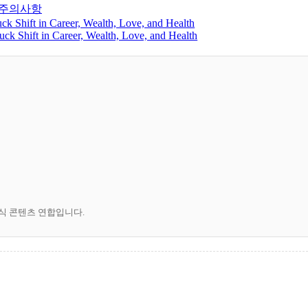
 주의사항
k Shift in Career, Wealth, Love, and Health
ck Shift in Career, Wealth, Love, and Health
공식 콘텐츠 연합입니다.