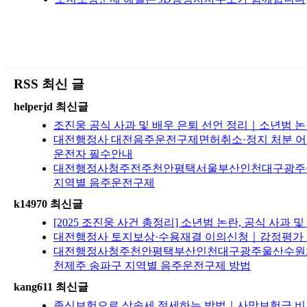
RSS 최신 글
helperjd 최신글
조진웅 공식 사과 및 배우 은퇴 선언 정리｜소년범 
대전행정사 대전음주운전구제면허취소·정지 처분 어떻
운전자 필수안내
대전행정사청주전주천안평택서울부산인천대구광주울산수
지역별 음주운전구제
k14970 최신글
[2025 조진웅 사건 총정리] 소년범 논란, 공식 사과
대전행정사 토지보상·수용재결 이의신청｜감정평가 불
대전행정사청주천안평택부산인천대구광주울산수원
천제주 송파구 지역별 음주운전구제 방법
kang611 최신글
종신보험으로 상속세 절세하는 방법｜사망보험금 비과세