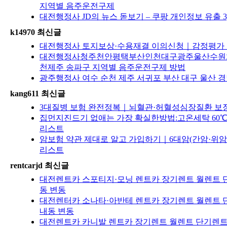
지역별 음주운전구제
대전행정사 JD의 뉴스 돋보기 – 쿠팡 개인정보 유출 3
k14970 최신글
대전행정사 토지보상·수용재결 이의신청｜감정평가 불
대전행정사청주천안평택부산인천대구광주울산수원
천제주 송파구 지역별 음주운전구제 방법
광주행정사 여수 순천 제주 서귀포 부산 대구 울산 경
kang611 최신글
3대질병 보험 완전정복｜뇌혈관·허혈성심장질환 보장범위
집먼지진드기 없애는 가장 확실한방법:고온세탁 60℃·
리스트
암보험 약관 제대로 알고 가입하기｜6대암(간암·위암
리스트
rentcarjd 최신글
대전렌트카 스포티지·모닝 렌트카 장기렌트 월렌트 단
동 변동
대전렌터카 소나타·아반테 렌트카 장기렌트 월렌트 단
내동 변동
대전렌트카 카니발 렌트카 장기렌트 월렌트 단기렌트 