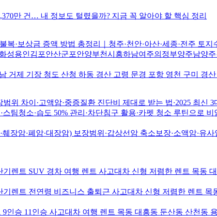
,370만 건… 내 정보도 털렸을까? 지금 꼭 알아야 할 핵심 정리
복·보상금 증액 방법 총정리｜청주·천안·아산·세종·전주 토지
화성용인김포안산군포안양부천시흥하남여주의정부양주남양주
남 거제 기장 청도 산청 하동 경산 고령 문경 포항 영천 구미 경
 차이·고액암·중증질환 진단비 제대로 받는 법·2025 최신 3
스팀청소·습도 50% 관리·차단침구 활용·카펫 청소 루틴으로 비
·췌장암·폐암·대장암) 보장범위·갑상선암 축소보장·소액암·유사암
기렌트 SUV 경차 여행 렌트 사고대차 신형 저렴한 렌트 목동 
기렌트 전연령 비즈니스 출퇴근 사고대차 신형 저렴한 렌트 목동
9인승 11인승 사고대차 여행 렌트 목동 대흥동 둔산동 산천동 