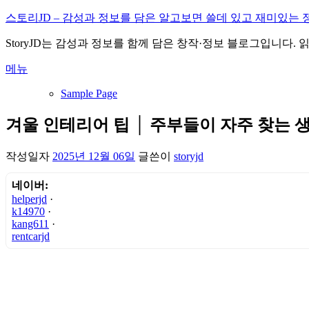
내
스토리JD – 감성과 정보를 담은 알고보면 쓸데 있고 재미있는 
용
StoryJD는 감성과 정보를 함께 담은 창작·정보 블로그입니다.
으
로
메뉴
바
로
Sample Page
가
기
겨울 인테리어 팁 │ 주부들이 자주 찾는 
작성일자
2025년 12월 06일
글쓴이
storyjd
네이버:
helperjd
·
k14970
·
kang611
·
rentcarjd