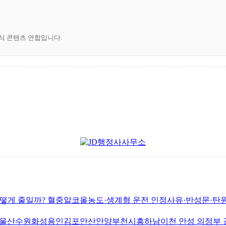
공식 콘텐츠 연합입니다.
게 줄일까? 혈중알코올농도·생계형 운전 인정사유·반성문·탄원
원화성용인김포안산안양부천시흥하남이천 안성 의정부 경남 창