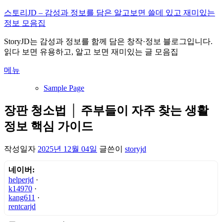
내
스토리JD – 감성과 정보를 담은 알고보면 쓸데 있고 재미있는
용
정보 모음집
으
StoryJD는 감성과 정보를 함께 담은 창작·정보 블로그입니다.
로
읽다 보면 유용하고, 알고 보면 재미있는 글 모음집
바
로
메뉴
가
기
Sample Page
장판 청소법 │ 주부들이 자주 찾는 생활
정보 핵심 가이드
작성일자
2025년 12월 04일
글쓴이
storyjd
네이버:
helperjd
·
k14970
·
kang611
·
rentcarjd