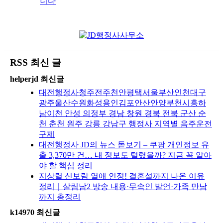
니다
RSS 최신 글
helperjd 최신글
대전행정사청주전주천안평택서울부산인천대구
광주울산수원화성용인김포안산안양부천시흥하
남이천 안성 의정부 경남 창원 경북 전북 군산 순
천 춘천 원주 강릉 강남구 행정사 지역별 음주운전
구제
대전행정사 JD의 뉴스 돋보기 – 쿠팡 개인정보 유
출 3,370만 건… 내 정보도 털렸을까? 지금 꼭 알아
야 할 핵심 정리
지상렬 신보람 열애 인정! 결혼설까지 나온 이유
정리｜살림남2 방송 내용·무속인 발언·가족 만남
까지 총정리
k14970 최신글