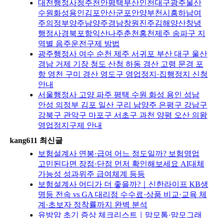
대전행정사청주천안평택부산인천대구광주울산
수원화성용인김포안산군포안양부천시흥하남여
주의정부양주남양주경남창원진주김해양산창녕
행정사경북포항익산나주춘천홍천제주 송파구 지
역별 음주운전구제 방법
광주행정사 여수 순천 제주 서귀포 부산 대구 울산
경남 거제 기장 청도 산청 하동 경산 고령 문경 포
항 영천 구미 경산 영도구 영업정지·집행정지 신청
안내
서울행정사 고양 파주 평택 수원 화성 용인 성남
안성 의정부 김포 일산 구리 남양주 은평구 강남구
강북구 관악구 마포구 서초구 과천 양평 오산 의왕
영업정지구제 안내
kang611 최신글
보험설계사 연봉·급여 어느 정도일까? 보험영업
고민된다면 장점·단점 먼저 확인해보세요 AI대체
가능성 성과위주 급여체계 등등
보험설계사 어디가 더 좋을까?｜신한라이프 KB생
명등 전속 vs GA 대리점 수수료·상품 비교·교육 체
계·초보자 정착률까지 완벽 분석
유방암 초기 증상 체크리스트｜맘모톰·맘모그래