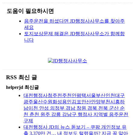
도움이 필요하시면
음주운전을 하셨다면 JD행정사사무소를 찾아주
세요
토지보상문제 해결은 JD행정사사무소가 함께합
니다
RSS 최신 글
helperjd 최신글
대전행정사청주전주천안평택서울부산인천대구
광주울산수원화성용인김포안산안양부천시흥하
남이천 안성 의정부 경남 창원 경북 전북 군산 순
천 춘천 원주 강릉 강남구 행정사 지역별 음주운전
구제
대전행정사 JD의 뉴스 돋보기 – 쿠팡 개인정보 유
출 3,370만 건… 내 정보도 털렸을까? 지금 꼭 알아