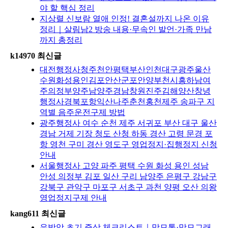
야 할 핵심 정리
지상렬 신보람 열애 인정! 결혼설까지 나온 이유
정리｜살림남2 방송 내용·무속인 발언·가족 만남
까지 총정리
k14970 최신글
대전행정사청주천안평택부산인천대구광주울산
수원화성용인김포안산군포안양부천시흥하남여
주의정부양주남양주경남창원진주김해양산창녕
행정사경북포항익산나주춘천홍천제주 송파구 지
역별 음주운전구제 방법
광주행정사 여수 순천 제주 서귀포 부산 대구 울산
경남 거제 기장 청도 산청 하동 경산 고령 문경 포
항 영천 구미 경산 영도구 영업정지·집행정지 신청
안내
서울행정사 고양 파주 평택 수원 화성 용인 성남
안성 의정부 김포 일산 구리 남양주 은평구 강남구
강북구 관악구 마포구 서초구 과천 양평 오산 의왕
영업정지구제 안내
kang611 최신글
유방암 초기 증상 체크리스트｜맘모톰·맘모그래