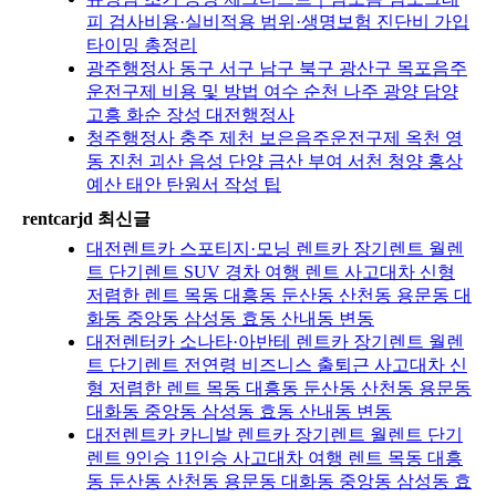
피 검사비용·실비적용 범위·생명보험 진단비 가입
타이밍 총정리
광주행정사 동구 서구 남구 북구 광산구 목포음주
운전구제 비용 및 방법 여수 순천 나주 광양 담양
고흥 화순 장성 대전행정사
청주행정사 충주 제천 보은음주운전구제 옥천 영
동 진천 괴산 음성 단양 금산 부여 서천 청양 홍상
예산 태안 탄원서 작성 팁
rentcarjd 최신글
대전렌트카 스포티지·모닝 렌트카 장기렌트 월렌
트 단기렌트 SUV 경차 여행 렌트 사고대차 신형
저렴한 렌트 목동 대흥동 둔산동 산천동 용문동 대
화동 중앙동 삼성동 효동 산내동 변동
대전렌터카 소나타·아반테 렌트카 장기렌트 월렌
트 단기렌트 전연령 비즈니스 출퇴근 사고대차 신
형 저렴한 렌트 목동 대흥동 둔산동 산천동 용문동
대화동 중앙동 삼성동 효동 산내동 변동
대전렌트카 카니발 렌트카 장기렌트 월렌트 단기
렌트 9인승 11인승 사고대차 여행 렌트 목동 대흥
동 둔산동 산천동 용문동 대화동 중앙동 삼성동 효