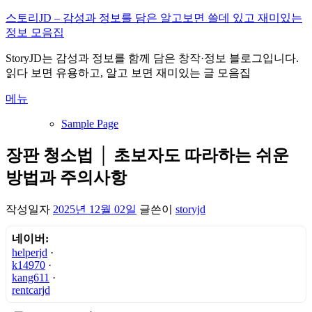
내
스토리JD – 감성과 정보를 담은 알고보면 쓸데 있고 재미있는
용
정보 모음집
으
StoryJD는 감성과 정보를 함께 담은 창작·정보 블로그입니다.
로
읽다 보면 유용하고, 알고 보면 재미있는 글 모음집
바
로
메뉴
가
기
Sample Page
장판 청소법 │ 초보자도 따라하는 쉬운
방법과 주의사항
작성일자
2025년 12월 02일
글쓴이
storyjd
네이버:
helperjd
·
k14970
·
kang611
·
rentcarjd