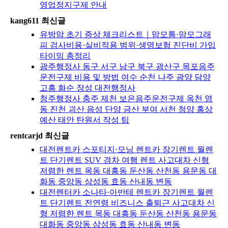
영업정지구제 안내
kang611 최신글
유방암 초기 증상 체크리스트｜맘모톰·맘모그래
피 검사비용·실비적용 범위·생명보험 진단비 가입
타이밍 총정리
광주행정사 동구 서구 남구 북구 광산구 목포음주
운전구제 비용 및 방법 여수 순천 나주 광양 담양
고흥 화순 장성 대전행정사
청주행정사 충주 제천 보은음주운전구제 옥천 영
동 진천 괴산 음성 단양 금산 부여 서천 청양 홍상
예산 태안 탄원서 작성 팁
rentcarjd 최신글
대전렌트카 스포티지·모닝 렌트카 장기렌트 월렌
트 단기렌트 SUV 경차 여행 렌트 사고대차 신형
저렴한 렌트 목동 대흥동 둔산동 산천동 용문동 대
화동 중앙동 삼성동 효동 산내동 변동
대전렌터카 소나타·아반테 렌트카 장기렌트 월렌
트 단기렌트 전연령 비즈니스 출퇴근 사고대차 신
형 저렴한 렌트 목동 대흥동 둔산동 산천동 용문동
대화동 중앙동 삼성동 효동 산내동 변동