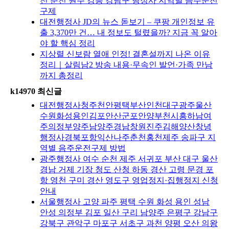
천 춘천 원주 강릉 강남구 행정사 지역별 음주운전
구제
대전행정사 JD의 뉴스 돋보기 – 쿠팡 개인정보 유
출 3,370만 건… 내 정보도 털렸을까? 지금 꼭 알아
야 할 핵심 정리
지상렬 신보람 열애 인정! 결혼설까지 나온 이유
정리｜살림남2 방송 내용·무속인 발언·가족 만남
까지 총정리
k14970 최신글
대전행정사청주천안평택부산인천대구광주울산
수원화성용인김포안산군포안양부천시흥하남여
주의정부양주남양주경남창원진주김해양산창녕
행정사경북포항익산나주춘천홍천제주 송파구 지
역별 음주운전구제 방법
광주행정사 여수 순천 제주 서귀포 부산 대구 울산
경남 거제 기장 청도 산청 하동 경산 고령 문경 포
항 영천 구미 경산 영도구 영업정지·집행정지 신청
안내
서울행정사 고양 파주 평택 수원 화성 용인 성남
안성 의정부 김포 일산 구리 남양주 은평구 강남구
강북구 관악구 마포구 서초구 과천 양평 오산 의왕