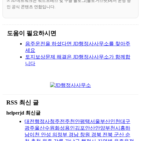
※ JD 네트워크는 워드프레스 및 구글 블로그(블로거스팟)에서 운영 중
인 공식 콘텐츠 연합입니다.
도움이 필요하시면
음주운전을 하셨다면 JD행정사사무소를 찾아주
세요
토지보상문제 해결은 JD행정사사무소가 함께합
니다
RSS 최신 글
helperjd 최신글
대전행정사청주전주천안평택서울부산인천대구
광주울산수원화성용인김포안산안양부천시흥하
남이천 안성 의정부 경남 창원 경북 전북 군산 순