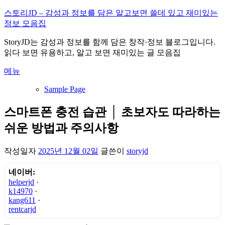
내
스토리JD – 감성과 정보를 담은 알고보면 쓸데 있고 재미있는
용
정보 모음집
으
StoryJD는 감성과 정보를 함께 담은 창작·정보 블로그입니다.
로
읽다 보면 유용하고, 알고 보면 재미있는 글 모음집
바
로
메뉴
가
기
Sample Page
스마트폰 충전 습관 │ 초보자도 따라하는
쉬운 방법과 주의사항
작성일자
2025년 12월 02일
글쓴이
storyjd
네이버:
helperjd
·
k14970
·
kang611
·
rentcarjd