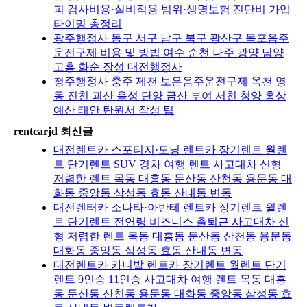
피 검사비용·실비적용 범위·생명보험 진단비 가입
타이밍 총정리
광주행정사 동구 서구 남구 북구 광산구 목포음주
운전구제 비용 및 방법 여수 순천 나주 광양 담양
고흥 화순 장성 대전행정사
청주행정사 충주 제천 보은음주운전구제 옥천 영
동 진천 괴산 음성 단양 금산 부여 서천 청양 홍상
예산 태안 탄원서 작성 팁
rentcarjd 최신글
대전렌트카 스포티지·모닝 렌트카 장기렌트 월렌
트 단기렌트 SUV 경차 여행 렌트 사고대차 신형
저렴한 렌트 목동 대흥동 둔산동 산천동 용문동 대
화동 중앙동 삼성동 효동 산내동 변동
대전렌터카 소나타·아반테 렌트카 장기렌트 월렌
트 단기렌트 전연령 비즈니스 출퇴근 사고대차 신
형 저렴한 렌트 목동 대흥동 둔산동 산천동 용문동
대화동 중앙동 삼성동 효동 산내동 변동
대전렌트카 카니발 렌트카 장기렌트 월렌트 단기
렌트 9인승 11인승 사고대차 여행 렌트 목동 대흥
동 둔산동 산천동 용문동 대화동 중앙동 삼성동 효