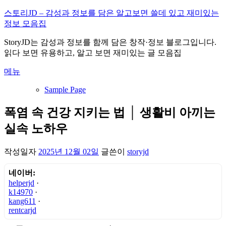
내
스토리JD – 감성과 정보를 담은 알고보면 쓸데 있고 재미있는
용
정보 모음집
으
StoryJD는 감성과 정보를 함께 담은 창작·정보 블로그입니다.
로
읽다 보면 유용하고, 알고 보면 재미있는 글 모음집
바
로
메뉴
가
기
Sample Page
폭염 속 건강 지키는 법 │ 생활비 아끼는
실속 노하우
작성일자
2025년 12월 02일
글쓴이
storyjd
네이버:
helperjd
·
k14970
·
kang611
·
rentcarjd