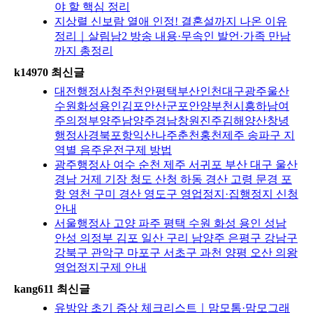
야 할 핵심 정리
지상렬 신보람 열애 인정! 결혼설까지 나온 이유
정리｜살림남2 방송 내용·무속인 발언·가족 만남
까지 총정리
k14970 최신글
대전행정사청주천안평택부산인천대구광주울산
수원화성용인김포안산군포안양부천시흥하남여
주의정부양주남양주경남창원진주김해양산창녕
행정사경북포항익산나주춘천홍천제주 송파구 지
역별 음주운전구제 방법
광주행정사 여수 순천 제주 서귀포 부산 대구 울산
경남 거제 기장 청도 산청 하동 경산 고령 문경 포
항 영천 구미 경산 영도구 영업정지·집행정지 신청
안내
서울행정사 고양 파주 평택 수원 화성 용인 성남
안성 의정부 김포 일산 구리 남양주 은평구 강남구
강북구 관악구 마포구 서초구 과천 양평 오산 의왕
영업정지구제 안내
kang611 최신글
유방암 초기 증상 체크리스트｜맘모톰·맘모그래