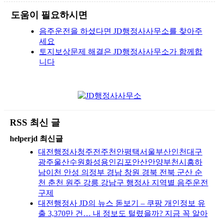
도움이 필요하시면
음주운전을 하셨다면 JD행정사사무소를 찾아주
세요
토지보상문제 해결은 JD행정사사무소가 함께합
니다
RSS 최신 글
helperjd 최신글
대전행정사청주전주천안평택서울부산인천대구
광주울산수원화성용인김포안산안양부천시흥하
남이천 안성 의정부 경남 창원 경북 전북 군산 순
천 춘천 원주 강릉 강남구 행정사 지역별 음주운전
구제
대전행정사 JD의 뉴스 돋보기 – 쿠팡 개인정보 유
출 3,370만 건… 내 정보도 털렸을까? 지금 꼭 알아