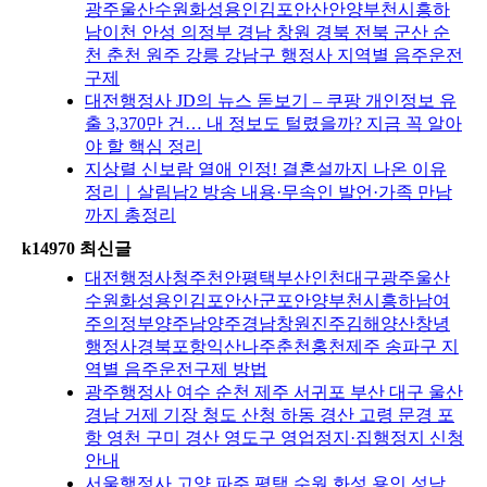
광주울산수원화성용인김포안산안양부천시흥하
남이천 안성 의정부 경남 창원 경북 전북 군산 순
천 춘천 원주 강릉 강남구 행정사 지역별 음주운전
구제
대전행정사 JD의 뉴스 돋보기 – 쿠팡 개인정보 유
출 3,370만 건… 내 정보도 털렸을까? 지금 꼭 알아
야 할 핵심 정리
지상렬 신보람 열애 인정! 결혼설까지 나온 이유
정리｜살림남2 방송 내용·무속인 발언·가족 만남
까지 총정리
k14970 최신글
대전행정사청주천안평택부산인천대구광주울산
수원화성용인김포안산군포안양부천시흥하남여
주의정부양주남양주경남창원진주김해양산창녕
행정사경북포항익산나주춘천홍천제주 송파구 지
역별 음주운전구제 방법
광주행정사 여수 순천 제주 서귀포 부산 대구 울산
경남 거제 기장 청도 산청 하동 경산 고령 문경 포
항 영천 구미 경산 영도구 영업정지·집행정지 신청
안내
서울행정사 고양 파주 평택 수원 화성 용인 성남