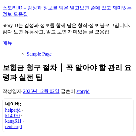
내
스토리JD – 감성과 정보를 담은 알고보면 쓸데 있고 재미있는
용
정보 모음집
으
StoryJD는 감성과 정보를 함께 담은 창작·정보 블로그입니다.
로
읽다 보면 유용하고, 알고 보면 재미있는 글 모음집
바
로
메뉴
가
기
Sample Page
보험금 청구 절차 │ 꼭 알아야 할 관리 요
령과 실전 팁
작성일자
2025년 12월 02일
글쓴이
storyjd
네이버:
helperjd
·
k14970
·
kang611
·
rentcarjd