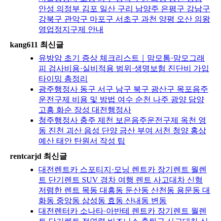
안성 의정부 김포 일산 구리 남양주 은평구 강남구
강북구 관악구 마포구 서초구 과천 양평 오산 의왕
영업정지구제 안내
kang611 최신글
유방암 초기 증상 체크리스트｜맘모톰·맘모그래
피 검사비용·실비적용 범위·생명보험 진단비 가입
타이밍 총정리
광주행정사 동구 서구 남구 북구 광산구 목포음주
운전구제 비용 및 방법 여수 순천 나주 광양 담양
고흥 화순 장성 대전행정사
청주행정사 충주 제천 보은음주운전구제 옥천 영
동 진천 괴산 음성 단양 금산 부여 서천 청양 홍상
예산 태안 탄원서 작성 팁
rentcarjd 최신글
대전렌트카 스포티지·모닝 렌트카 장기렌트 월렌
트 단기렌트 SUV 경차 여행 렌트 사고대차 신형
저렴한 렌트 목동 대흥동 둔산동 산천동 용문동 대
화동 중앙동 삼성동 효동 산내동 변동
대전렌터카 소나타·아반테 렌트카 장기렌트 월렌