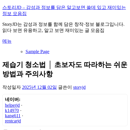
내
스토리JD – 감성과 정보를 담은 알고보면 쓸데 있고 재미있는
용
정보 모음집
으
StoryJD는 감성과 정보를 함께 담은 창작·정보 블로그입니다.
로
읽다 보면 유용하고, 알고 보면 재미있는 글 모음집
바
로
메뉴
가
기
Sample Page
제습기 청소법 │ 초보자도 따라하는 쉬운
방법과 주의사항
작성일자
2025년 12월 02일
글쓴이
storyjd
네이버:
helperjd
·
k14970
·
kang611
·
rentcarjd