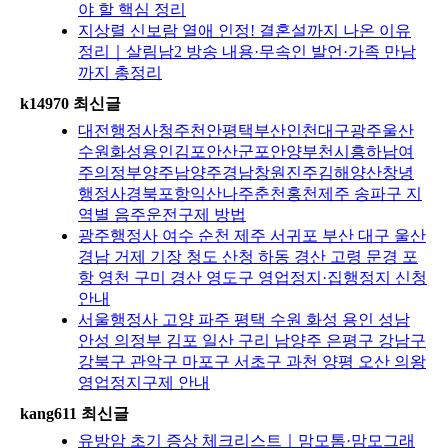
야 할 핵심 정리
지상렬 신보람 열애 인정! 결혼설까지 나온 이유
정리｜살림남2 방송 내용·무속인 발언·가족 만남
까지 총정리
k14970 최신글
대전행정사청주천안평택부산인천대구광주울산
수원화성용인김포안산군포안양부천시흥하남여
주의정부양주남양주경남창원진주김해양산창녕
행정사경북포항익산나주춘천홍천제주 송파구 지
역별 음주운전구제 방법
광주행정사 여수 순천 제주 서귀포 부산 대구 울산
경남 거제 기장 청도 산청 하동 경산 고령 문경 포
항 영천 구미 경산 영도구 영업정지·집행정지 신청
안내
서울행정사 고양 파주 평택 수원 화성 용인 성남
안성 의정부 김포 일산 구리 남양주 은평구 강남구
강북구 관악구 마포구 서초구 과천 양평 오산 의왕
영업정지구제 안내
kang611 최신글
유방암 초기 증상 체크리스트｜맘모톰·맘모그래