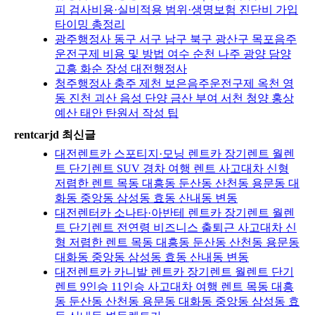
피 검사비용·실비적용 범위·생명보험 진단비 가입
타이밍 총정리
광주행정사 동구 서구 남구 북구 광산구 목포음주
운전구제 비용 및 방법 여수 순천 나주 광양 담양
고흥 화순 장성 대전행정사
청주행정사 충주 제천 보은음주운전구제 옥천 영
동 진천 괴산 음성 단양 금산 부여 서천 청양 홍상
예산 태안 탄원서 작성 팁
rentcarjd 최신글
대전렌트카 스포티지·모닝 렌트카 장기렌트 월렌
트 단기렌트 SUV 경차 여행 렌트 사고대차 신형
저렴한 렌트 목동 대흥동 둔산동 산천동 용문동 대
화동 중앙동 삼성동 효동 산내동 변동
대전렌터카 소나타·아반테 렌트카 장기렌트 월렌
트 단기렌트 전연령 비즈니스 출퇴근 사고대차 신
형 저렴한 렌트 목동 대흥동 둔산동 산천동 용문동
대화동 중앙동 삼성동 효동 산내동 변동
대전렌트카 카니발 렌트카 장기렌트 월렌트 단기
렌트 9인승 11인승 사고대차 여행 렌트 목동 대흥
동 둔산동 산천동 용문동 대화동 중앙동 삼성동 효