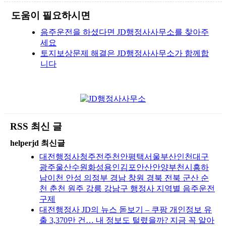
도움이 필요하시면
음주운전을 하셨다면 JD행정사사무소를 찾아주
세요
토지보상문제 해결은 JD행정사사무소가 함께합
니다
RSS 최신 글
helperjd 최신글
대전행정사청주전주천안평택서울부산인천대구
광주울산수원화성용인김포안산안양부천시흥하
남이천 안성 의정부 경남 창원 경북 전북 군산 순
천 춘천 원주 강릉 강남구 행정사 지역별 음주운전
구제
대전행정사 JD의 뉴스 돋보기 – 쿠팡 개인정보 유
출 3,370만 건… 내 정보도 털렸을까? 지금 꼭 알아