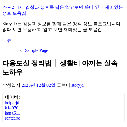
내
스토리JD – 감성과 정보를 담은 알고보면 쓸데 있고 재미있는
용
정보 모음집
으
StoryJD는 감성과 정보를 함께 담은 창작·정보 블로그입니다.
로
읽다 보면 유용하고, 알고 보면 재미있는 글 모음집
바
로
메뉴
가
기
Sample Page
다용도실 정리법 │ 생활비 아끼는 실속
노하우
작성일자
2025년 12월 02일
글쓴이
storyjd
네이버:
helperjd
·
k14970
·
kang611
·
rentcarjd