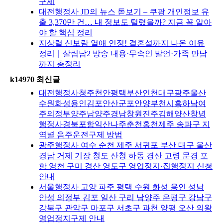
구제
대전행정사 JD의 뉴스 돋보기 – 쿠팡 개인정보 유
출 3,370만 건… 내 정보도 털렸을까? 지금 꼭 알아
야 할 핵심 정리
지상렬 신보람 열애 인정! 결혼설까지 나온 이유
정리｜살림남2 방송 내용·무속인 발언·가족 만남
까지 총정리
k14970 최신글
대전행정사청주천안평택부산인천대구광주울산
수원화성용인김포안산군포안양부천시흥하남여
주의정부양주남양주경남창원진주김해양산창녕
행정사경북포항익산나주춘천홍천제주 송파구 지
역별 음주운전구제 방법
광주행정사 여수 순천 제주 서귀포 부산 대구 울산
경남 거제 기장 청도 산청 하동 경산 고령 문경 포
항 영천 구미 경산 영도구 영업정지·집행정지 신청
안내
서울행정사 고양 파주 평택 수원 화성 용인 성남
안성 의정부 김포 일산 구리 남양주 은평구 강남구
강북구 관악구 마포구 서초구 과천 양평 오산 의왕
영업정지구제 안내