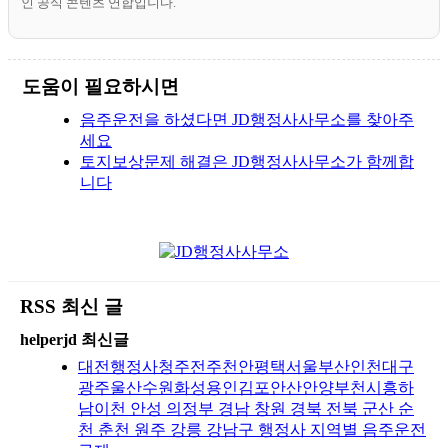
인 공식 콘텐츠 연합입니다.
도움이 필요하시면
음주운전을 하셨다면 JD행정사사무소를 찾아주
세요
토지보상문제 해결은 JD행정사사무소가 함께합
니다
RSS 최신 글
helperjd 최신글
대전행정사청주전주천안평택서울부산인천대구
광주울산수원화성용인김포안산안양부천시흥하
남이천 안성 의정부 경남 창원 경북 전북 군산 순
천 춘천 원주 강릉 강남구 행정사 지역별 음주운전