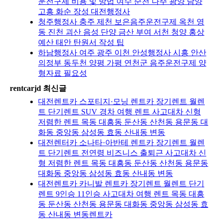
운전구제 비용 및 방법 여수 순천 나주 광양 담양
고흥 화순 장성 대전행정사
청주행정사 충주 제천 보은음주운전구제 옥천 영
동 진천 괴산 음성 단양 금산 부여 서천 청양 홍상
예산 태안 탄원서 작성 팁
하남행정사 여주 광주 이천 안성행정사 시흥 안산
의정부 동두천 양평 가평 연천군 음주운전구제 양
형자료 필요성
rentcarjd 최신글
대전렌트카 스포티지·모닝 렌트카 장기렌트 월렌
트 단기렌트 SUV 경차 여행 렌트 사고대차 신형
저렴한 렌트 목동 대흥동 둔산동 산천동 용문동 대
화동 중앙동 삼성동 효동 산내동 변동
대전렌터카 소나타·아반테 렌트카 장기렌트 월렌
트 단기렌트 전연령 비즈니스 출퇴근 사고대차 신
형 저렴한 렌트 목동 대흥동 둔산동 산천동 용문동
대화동 중앙동 삼성동 효동 산내동 변동
대전렌트카 카니발 렌트카 장기렌트 월렌트 단기
렌트 9인승 11인승 사고대차 여행 렌트 목동 대흥
동 둔산동 산천동 용문동 대화동 중앙동 삼성동 효
동 산내동 변동렌트카