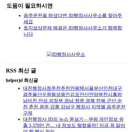
도움이 필요하시면
음주운전을 하셨다면 JD행정사사무소를 찾아주
세요
토지보상문제 해결은 JD행정사사무소가 함께합
니다
RSS 최신 글
helperjd 최신글
대전행정사청주전주천안평택서울부산인천대구
광주울산수원화성용인김포안산안양부천시흥하
남이천 안성 의정부 경남 창원 경북 전북 군산 순
천 춘천 원주 강릉 강남구 행정사 지역별 음주운전
구제
대전행정사 JD의 뉴스 돋보기 – 쿠팡 개인정보 유
출 3,370만 건… 내 정보도 털렸을까? 지금 꼭 알아
야 할 핵심 정리