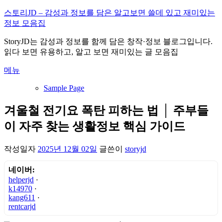
내
스토리JD – 감성과 정보를 담은 알고보면 쓸데 있고 재미있는
용
정보 모음집
으
StoryJD는 감성과 정보를 함께 담은 창작·정보 블로그입니다.
로
읽다 보면 유용하고, 알고 보면 재미있는 글 모음집
바
로
메뉴
가
기
Sample Page
겨울철 전기요 폭탄 피하는 법 │ 주부들
이 자주 찾는 생활정보 핵심 가이드
작성일자
2025년 12월 02일
글쓴이
storyjd
네이버:
helperjd
·
k14970
·
kang611
·
rentcarjd