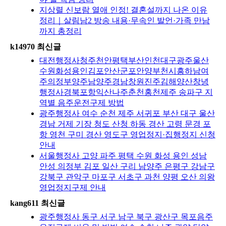
지상렬 신보람 열애 인정! 결혼설까지 나온 이유
정리｜살림남2 방송 내용·무속인 발언·가족 만남
까지 총정리
k14970 최신글
대전행정사청주천안평택부산인천대구광주울산
수원화성용인김포안산군포안양부천시흥하남여
주의정부양주남양주경남창원진주김해양산창녕
행정사경북포항익산나주춘천홍천제주 송파구 지
역별 음주운전구제 방법
광주행정사 여수 순천 제주 서귀포 부산 대구 울산
경남 거제 기장 청도 산청 하동 경산 고령 문경 포
항 영천 구미 경산 영도구 영업정지·집행정지 신청
안내
서울행정사 고양 파주 평택 수원 화성 용인 성남
안성 의정부 김포 일산 구리 남양주 은평구 강남구
강북구 관악구 마포구 서초구 과천 양평 오산 의왕
영업정지구제 안내
kang611 최신글
광주행정사 동구 서구 남구 북구 광산구 목포음주