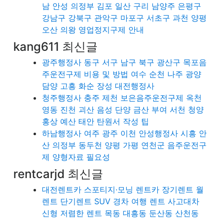
남 안성 의정부 김포 일산 구리 남양주 은평구
강남구 강북구 관악구 마포구 서초구 과천 양평
오산 의왕 영업정지구제 안내
kang611 최신글
광주행정사 동구 서구 남구 북구 광산구 목포음
주운전구제 비용 및 방법 여수 순천 나주 광양
담양 고흥 화순 장성 대전행정사
청주행정사 충주 제천 보은음주운전구제 옥천
영동 진천 괴산 음성 단양 금산 부여 서천 청양
홍상 예산 태안 탄원서 작성 팁
하남행정사 여주 광주 이천 안성행정사 시흥 안
산 의정부 동두천 양평 가평 연천군 음주운전구
제 양형자료 필요성
rentcarjd 최신글
대전렌트카 스포티지·모닝 렌트카 장기렌트 월
렌트 단기렌트 SUV 경차 여행 렌트 사고대차
신형 저렴한 렌트 목동 대흥동 둔산동 산천동