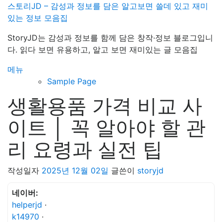
내
스토리JD – 감성과 정보를 담은 알고보면 쓸데 있고 재미
용
있는 정보 모음집
으
StoryJD는 감성과 정보를 함께 담은 창작·정보 블로그입니
로
다. 읽다 보면 유용하고, 알고 보면 재미있는 글 모음집
바
로
메뉴
가
Sample Page
기
생활용품 가격 비교 사
이트 │ 꼭 알아야 할 관
리 요령과 실전 팁
작성일자
2025년 12월 02일
글쓴이
storyjd
네이버:
helperjd
·
k14970
·