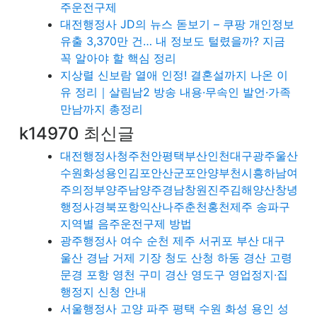
주운전구제
대전행정사 JD의 뉴스 돋보기 – 쿠팡 개인정보
유출 3,370만 건… 내 정보도 털렸을까? 지금
꼭 알아야 할 핵심 정리
지상렬 신보람 열애 인정! 결혼설까지 나온 이
유 정리｜살림남2 방송 내용·무속인 발언·가족
만남까지 총정리
k14970 최신글
대전행정사청주천안평택부산인천대구광주울산
수원화성용인김포안산군포안양부천시흥하남여
주의정부양주남양주경남창원진주김해양산창녕
행정사경북포항익산나주춘천홍천제주 송파구
지역별 음주운전구제 방법
광주행정사 여수 순천 제주 서귀포 부산 대구
울산 경남 거제 기장 청도 산청 하동 경산 고령
문경 포항 영천 구미 경산 영도구 영업정지·집
행정지 신청 안내
서울행정사 고양 파주 평택 수원 화성 용인 성