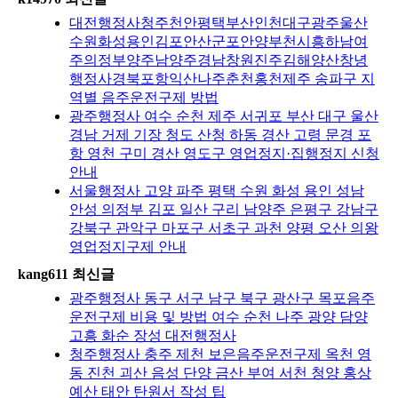
대전행정사청주천안평택부산인천대구광주울산
수원화성용인김포안산군포안양부천시흥하남여
주의정부양주남양주경남창원진주김해양산창녕
행정사경북포항익산나주춘천홍천제주 송파구 지
역별 음주운전구제 방법
광주행정사 여수 순천 제주 서귀포 부산 대구 울산
경남 거제 기장 청도 산청 하동 경산 고령 문경 포
항 영천 구미 경산 영도구 영업정지·집행정지 신청
안내
서울행정사 고양 파주 평택 수원 화성 용인 성남
안성 의정부 김포 일산 구리 남양주 은평구 강남구
강북구 관악구 마포구 서초구 과천 양평 오산 의왕
영업정지구제 안내
kang611 최신글
광주행정사 동구 서구 남구 북구 광산구 목포음주
운전구제 비용 및 방법 여수 순천 나주 광양 담양
고흥 화순 장성 대전행정사
청주행정사 충주 제천 보은음주운전구제 옥천 영
동 진천 괴산 음성 단양 금산 부여 서천 청양 홍상
예산 태안 탄원서 작성 팁