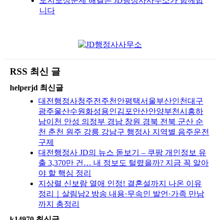
토지보상문제 해결은 JD행정사사무소가 함께합
니다
RSS 최신 글
helperjd 최신글
대전행정사청주전주천안평택서울부산인천대구
광주울산수원화성용인김포안산안양부천시흥하
남이천 안성 의정부 경남 창원 경북 전북 군산 순
천 춘천 원주 강릉 강남구 행정사 지역별 음주운전
구제
대전행정사 JD의 뉴스 돋보기 – 쿠팡 개인정보 유
출 3,370만 건… 내 정보도 털렸을까? 지금 꼭 알아
야 할 핵심 정리
지상렬 신보람 열애 인정! 결혼설까지 나온 이유
정리｜살림남2 방송 내용·무속인 발언·가족 만남
까지 총정리
k14970 최신글