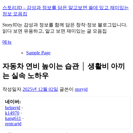
내
스토리JD – 감성과 정보를 담은 알고보면 쓸데 있고 재미있는
용
정보 모음집
으
StoryJD는 감성과 정보를 함께 담은 창작·정보 블로그입니다.
로
읽다 보면 유용하고, 알고 보면 재미있는 글 모음집
바
로
메뉴
가
기
Sample Page
자동차 연비 높이는 습관 │ 생활비 아끼
는 실속 노하우
작성일자
2025년 12월 02일
글쓴이
storyjd
네이버:
helperjd
·
k14970
·
kang611
·
rentcarjd