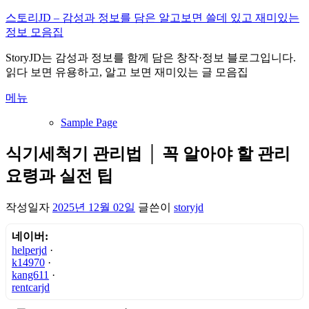
내
스토리JD – 감성과 정보를 담은 알고보면 쓸데 있고 재미있는
용
정보 모음집
으
StoryJD는 감성과 정보를 함께 담은 창작·정보 블로그입니다.
로
읽다 보면 유용하고, 알고 보면 재미있는 글 모음집
바
로
메뉴
가
기
Sample Page
식기세척기 관리법 │ 꼭 알아야 할 관리
요령과 실전 팁
작성일자
2025년 12월 02일
글쓴이
storyjd
네이버:
helperjd
·
k14970
·
kang611
·
rentcarjd