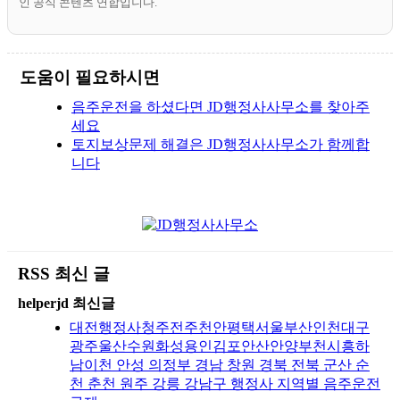
인 공식 콘텐츠 연합입니다.
도움이 필요하시면
음주운전을 하셨다면 JD행정사사무소를 찾아주
세요
토지보상문제 해결은 JD행정사사무소가 함께합
니다
RSS 최신 글
helperjd 최신글
대전행정사청주전주천안평택서울부산인천대구
광주울산수원화성용인김포안산안양부천시흥하
남이천 안성 의정부 경남 창원 경북 전북 군산 순
천 춘천 원주 강릉 강남구 행정사 지역별 음주운전