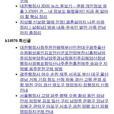
구제
대전행정사 JD의 뉴스 돋보기 – 쿠팡 개인정보 유
출 3,370만 건… 내 정보도 털렸을까? 지금 꼭 알아
야 할 핵심 정리
지상렬 신보람 열애 인정! 결혼설까지 나온 이유
정리｜살림남2 방송 내용·무속인 발언·가족 만남
까지 총정리
k14970 최신글
대전행정사청주천안평택부산인천대구광주울산
수원화성용인김포안산군포안양부천시흥하남여
주의정부양주남양주경남창원진주김해양산창녕
행정사경북포항익산나주춘천홍천제주 송파구 지
역별 음주운전구제 방법
광주행정사 여수 순천 제주 서귀포 부산 대구 울산
경남 거제 기장 청도 산청 하동 경산 고령 문경 포
항 영천 구미 경산 영도구 영업정지·집행정지 신청
안내
서울행정사 고양 파주 평택 수원 화성 용인 성남
안성 의정부 김포 일산 구리 남양주 은평구 강남구
강북구 관악구 마포구 서초구 과천 양평 오산 의왕
영업정지구제 안내