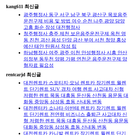
kang611 최신글
광주행정사 동구 서구 남구 북구 광산구 목포음주
운전구제 비용 및 방법 여수 순천 나주 광양 담양
고흥 화순 장성 대전행정사
청주행정사 충주 제천 보은음주운전구제 옥천 영
동 진천 괴산 음성 단양 금산 부여 서천 청양 홍상
예산 태안 탄원서 작성 팁
하남행정사 여주 광주 이천 안성행정사 시흥 안산
의정부 동두천 양평 가평 연천군 음주운전구제 양
형자료 필요성
rentcarjd 최신글
대전렌트카 스포티지·모닝 렌트카 장기렌트 월렌
트 단기렌트 SUV 경차 여행 렌트 사고대차 신형
저렴한 렌트 목동 대흥동 둔산동 산천동 용문동 대
화동 중앙동 삼성동 효동 산내동 변동
대전렌터카 소나타·아반테 렌트카 장기렌트 월렌
트 단기렌트 전연령 비즈니스 출퇴근 사고대차 신
형 저렴한 렌트 목동 대흥동 둔산동 산천동 용문동
대화동 중앙동 삼성동 효동 산내동 변동
대전렌트카 카니발 렌트카 장기렌트 월렌트 단기