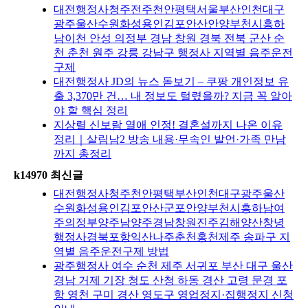
대전행정사청주전주천안평택서울부산인천대구
광주울산수원화성용인김포안산안양부천시흥하
남이천 안성 의정부 경남 창원 경북 전북 군산 순
천 춘천 원주 강릉 강남구 행정사 지역별 음주운전
구제
대전행정사 JD의 뉴스 돋보기 – 쿠팡 개인정보 유
출 3,370만 건… 내 정보도 털렸을까? 지금 꼭 알아
야 할 핵심 정리
지상렬 신보람 열애 인정! 결혼설까지 나온 이유
정리｜살림남2 방송 내용·무속인 발언·가족 만남
까지 총정리
k14970 최신글
대전행정사청주천안평택부산인천대구광주울산
수원화성용인김포안산군포안양부천시흥하남여
주의정부양주남양주경남창원진주김해양산창녕
행정사경북포항익산나주춘천홍천제주 송파구 지
역별 음주운전구제 방법
광주행정사 여수 순천 제주 서귀포 부산 대구 울산
경남 거제 기장 청도 산청 하동 경산 고령 문경 포
항 영천 구미 경산 영도구 영업정지·집행정지 신청