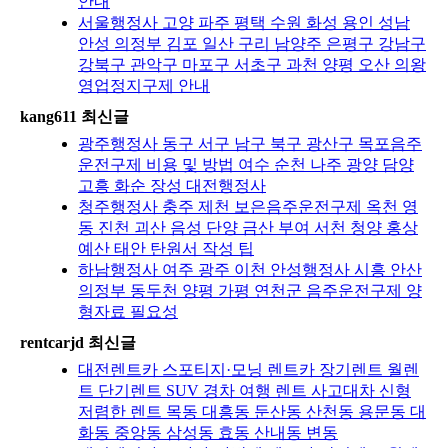
안내
서울행정사 고양 파주 평택 수원 화성 용인 성남
안성 의정부 김포 일산 구리 남양주 은평구 강남구
강북구 관악구 마포구 서초구 과천 양평 오산 의왕
영업정지구제 안내
kang611 최신글
광주행정사 동구 서구 남구 북구 광산구 목포음주
운전구제 비용 및 방법 여수 순천 나주 광양 담양
고흥 화순 장성 대전행정사
청주행정사 충주 제천 보은음주운전구제 옥천 영
동 진천 괴산 음성 단양 금산 부여 서천 청양 홍상
예산 태안 탄원서 작성 팁
하남행정사 여주 광주 이천 안성행정사 시흥 안산
의정부 동두천 양평 가평 연천군 음주운전구제 양
형자료 필요성
rentcarjd 최신글
대전렌트카 스포티지·모닝 렌트카 장기렌트 월렌
트 단기렌트 SUV 경차 여행 렌트 사고대차 신형
저렴한 렌트 목동 대흥동 둔산동 산천동 용문동 대
화동 중앙동 삼성동 효동 산내동 변동