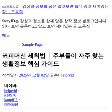
내
스토리JD – 감성과 정보를 담은 알고보면 쓸데 있고 재미있는
용
정보 모음집
으
StoryJD는 감성과 정보를 함께 담은 창작·정보 블로그입니다.
로
읽다 보면 유용하고, 알고 보면 재미있는 글 모음집
바
로
메뉴
가
기
Sample Page
커피머신 세척법 │ 주부들이 자주 찾는
생활정보 핵심 가이드
작성일자
2025년 12월 02일
글쓴이
storyjd
네이버:
helperjd
·
k14970
·
kang611
·
rentcarjd